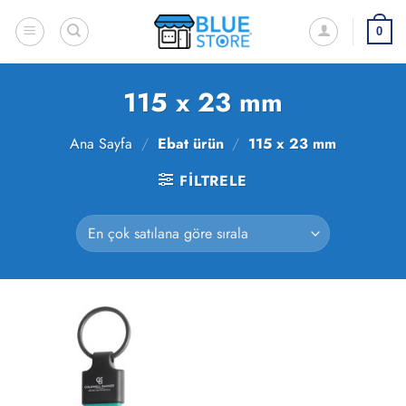
İçeriğe
atla
0
115 x 23 mm
Ana Sayfa
/
Ebat ürün
/
115 x 23 mm
FILTRELE