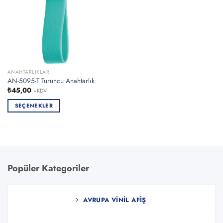
ANAHTARLIKLAR
AN-5095-T Turuncu Anahtarlık
₺
45,00
+KDV
SEÇENEKLER
Bu
ürünün
birden
fazla
varyasyonu
Popüler Kategoriler
var.
Seçenekler
ürün
AVRUPA VINIL AFIŞ
sayfasından
seçilebilir