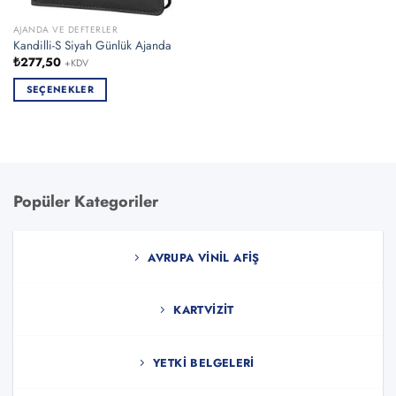
AJANDA VE DEFTERLER
Kandilli-S Siyah Günlük Ajanda
₺
277,50
+KDV
SEÇENEKLER
Bu
ürünün
birden
fazla
varyasyonu
Popüler Kategoriler
var.
Seçenekler
ürün
AVRUPA VINIL AFIŞ
sayfasından
seçilebilir
KARTVIZIT
YETKI BELGELERI