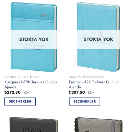
birden
birden
fazla
fazla
varyasyonu
varyasyonu
var.
var.
Seçenekler
Seçenekler
ürün
ürün
sayfasından
STOKTA YOK
STOKTA YOK
sayfasından
seçilebilir
seçilebilir
AJANDA VE DEFTERLER
AJANDA VE DEFTERLER
Kuzguncuk-TRK Turkuaz Günlük
Eminönü-TRK Turkuaz Günlük
Ajanda
Ajanda
₺
273,80
₺
307,50
+KDV
+KDV
SEÇENEKLER
SEÇENEKLER
Bu
Bu
ürünün
ürünün
birden
birden
fazla
fazla