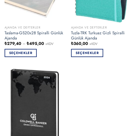
AJANDA VE DEFTERLER
AJANDA VE DEFTERLER
Taslama-GS20x28 Spiralli Günlük
Tuzla-TRK Turkuaz Gizli Spiralli
Ajanda
Günlük Ajanda
Fiyat
₺
279,40
–
₺
495,00
₺
360,00
+KDV
+KDV
aralığı:
₺279,40
SEÇENEKLER
SEÇENEKLER
-
₺495,00
Bu
Bu
ürünün
ürünün
birden
birden
fazla
fazla
varyasyonu
varyasyonu
var.
var.
Seçenekler
Seçenekler
ürün
ürün
sayfasından
sayfasından
seçilebilir
seçilebilir