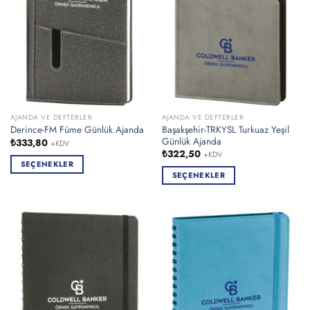
AJANDA VE DEFTERLER
AJANDA VE DEFTERLER
Başakşehir-TRKYSL Turkuaz Yeşil
Derince-FM Füme Günlük Ajanda
Günlük Ajanda
₺
333,80
+KDV
₺
322,50
+KDV
SEÇENEKLER
SEÇENEKLER
Bu
Bu
ürünün
ürünün
birden
birden
fazla
fazla
varyasyonu
varyasyonu
var.
var.
Seçenekler
Seçenekler
ürün
ürün
sayfasından
sayfasından