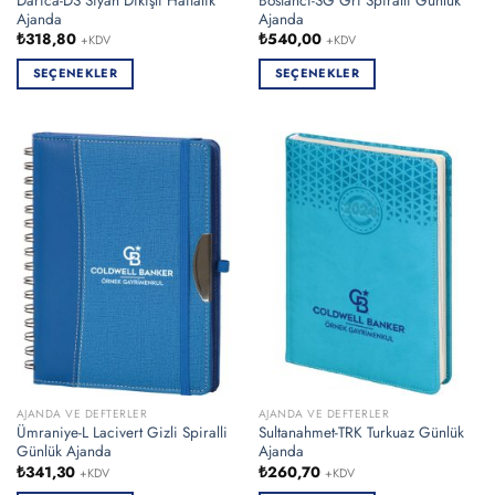
Darıca-DS Siyah Dikişli Haftalık
Bostancı-SG Gri Spiralli Günlük
Ajanda
Ajanda
₺
318,80
₺
540,00
+KDV
+KDV
SEÇENEKLER
SEÇENEKLER
Bu
Bu
ürünün
ürünün
birden
birden
fazla
fazla
varyasyonu
varyasyonu
var.
var.
Seçenekler
Seçenekler
ürün
ürün
sayfasından
sayfasından
seçilebilir
seçilebilir
AJANDA VE DEFTERLER
AJANDA VE DEFTERLER
Ümraniye-L Lacivert Gizli Spiralli
Sultanahmet-TRK Turkuaz Günlük
Günlük Ajanda
Ajanda
₺
341,30
₺
260,70
+KDV
+KDV