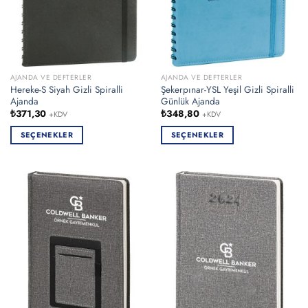
seçilebilir
seçilebilir
AJANDA VE DEFTERLER
AJANDA VE DEFTERLER
Hereke-S Siyah Gizli Spiralli
Şekerpınar-YSL Yeşil Gizli Spiralli
Ajanda
Günlük Ajanda
₺
371,30
₺
348,80
+KDV
+KDV
SEÇENEKLER
SEÇENEKLER
Bu
Bu
ürünün
ürünün
birden
birden
fazla
fazla
varyasyonu
varyasyonu
var.
var.
Seçenekler
Seçenekler
ürün
ürün
sayfasından
sayfasından
seçilebilir
seçilebilir