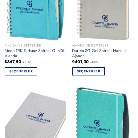
ürün
ürün
sayfasından
sayfasından
seçilebilir
seçilebilir
AJANDA VE DEFTERLER
AJANDA VE DEFTERLER
Moda-TRK Turkuaz Spiralli Günlük
Darıca-SG Gri Spiralli Haftalık
Ajanda
Ajanda
₺
367,50
₺
401,30
+KDV
+KDV
SEÇENEKLER
SEÇENEKLER
Bu
Bu
ürünün
ürünün
birden
birden
fazla
fazla
varyasyonu
varyasyonu
var.
var.
Seçenekler
Seçenekler
ürün
ürün
sayfasından
sayfasından
seçilebilir
seçilebilir