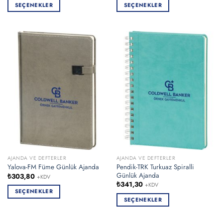
SEÇENEKLER
SEÇENEKLER
Bu
Bu
ürünün
ürünün
birden
birden
fazla
fazla
varyasyonu
varyasyonu
var.
var.
Seçenekler
Seçenekler
ürün
ürün
sayfasından
sayfasından
seçilebilir
seçilebilir
AJANDA VE DEFTERLER
AJANDA VE DEFTERLER
Pendik-TRK Turkuaz Spiralli
Yalova-FM Füme Günlük Ajanda
Günlük Ajanda
₺
303,80
+KDV
₺
341,30
+KDV
SEÇENEKLER
SEÇENEKLER
Bu
Bu
ürünün
ürünün