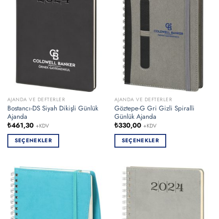
varyasyonu
varyasyonu
var.
var.
Seçenekler
Seçenekler
ürün
ürün
sayfasından
sayfasından
seçilebilir
seçilebilir
AJANDA VE DEFTERLER
AJANDA VE DEFTERLER
Bostancı-DS Siyah Dikişli Günlük
Göztepe-G Gri Gizli Spiralli
Ajanda
Günlük Ajanda
₺
461,30
₺
330,00
+KDV
+KDV
SEÇENEKLER
SEÇENEKLER
Bu
Bu
ürünün
ürünün
birden
birden
fazla
fazla
varyasyonu
varyasyonu
var.
var.
Seçenekler
Seçenekler