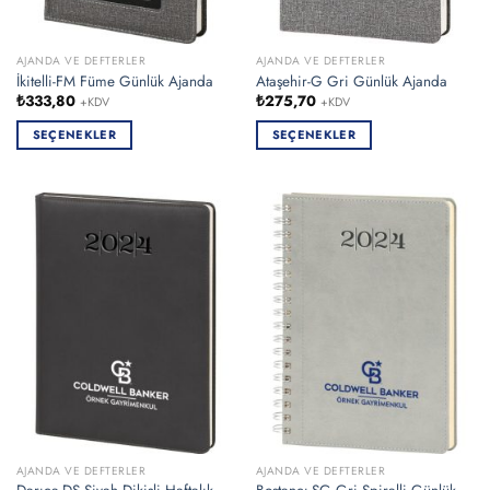
AJANDA VE DEFTERLER
AJANDA VE DEFTERLER
İkitelli-FM Füme Günlük Ajanda
Ataşehir-G Gri Günlük Ajanda
₺
333,80
₺
275,70
+KDV
+KDV
SEÇENEKLER
SEÇENEKLER
Bu
Bu
ürünün
ürünün
birden
birden
fazla
fazla
varyasyonu
varyasyonu
var.
var.
Seçenekler
Seçenekler
ürün
ürün
sayfasından
sayfasından
seçilebilir
seçilebilir
AJANDA VE DEFTERLER
AJANDA VE DEFTERLER