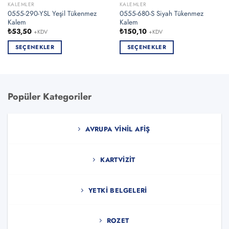
KALEMLER
KALEMLER
0555-290-YSL Yeşil Tükenmez
0555-680-S Siyah Tükenmez
Kalem
Kalem
₺
53,50
₺
150,10
+KDV
+KDV
SEÇENEKLER
SEÇENEKLER
Bu
Bu
ürünün
ürünün
birden
birden
fazla
fazla
Popüler Kategoriler
varyasyonu
varyasyonu
var.
var.
Seçenekler
Seçenekler
AVRUPA VINIL AFIŞ
ürün
ürün
sayfasından
sayfasından
seçilebilir
seçilebilir
KARTVIZIT
YETKI BELGELERI
ROZET