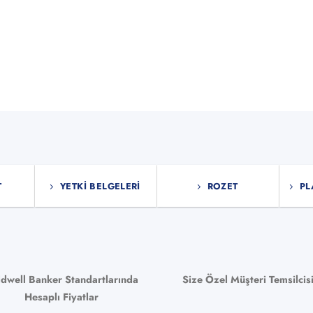
ürün
sından
sayfasından
bilir
seçilebilir
T
YETKI BELGELERI
ROZET
PL
ldwell Banker Standartlarında
Size Özel Müşteri Temsilcis
Hesaplı Fiyatlar