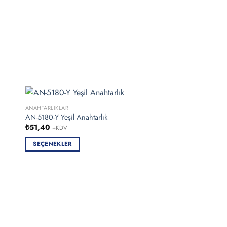
ANAHTARLIKLAR
AN-5180-Y Yeşil Anahtarlık
₺
51,40
+KDV
SEÇENEKLER
Bu
ürünün
birden
fazla
varyasyonu
var.
Seçenekler