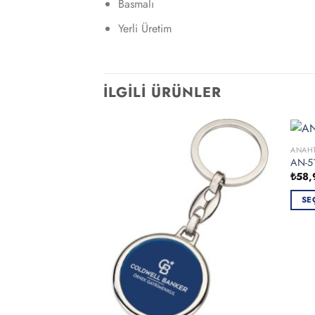
Basmalı
Yerli Üretim
İLGILI ÜRÜNLER
ANAHT
AN-51
₺
58,
SE
Bu
ürün
birde
fazla
varya
var.
Seçen