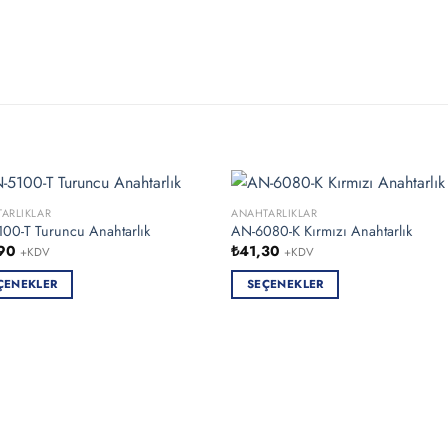
ARLIKLAR
ANAHTARLIKLAR
00-T Turuncu Anahtarlık
AN-6080-K Kırmızı Anahtarlık
90
₺
41,30
+KDV
+KDV
ÇENEKLER
SEÇENEKLER
Bu
ün
ürünün
n
birden
fazla
syonu
varyasyonu
var.
ekler
Seçenekler