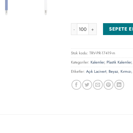
0544-160-KL Koyu Lacivert Pla
SEPETE E
Stok kodu:
TRV-PR-17419-m
Kategoriler:
Kalemler
,
Plastik Kalemler
Etiketler:
Açık Lacivert
,
Beyaz
,
Kırmızı