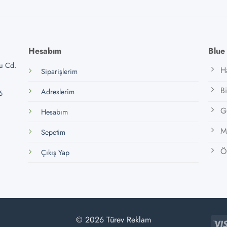
Hesabım
Blue
lu Cd.
H
Siparişlerim
B
Adreslerim
6
Gi
Hesabım
M
Sepetim
Öz
Çıkış Yap
© 2026 Türev Reklam