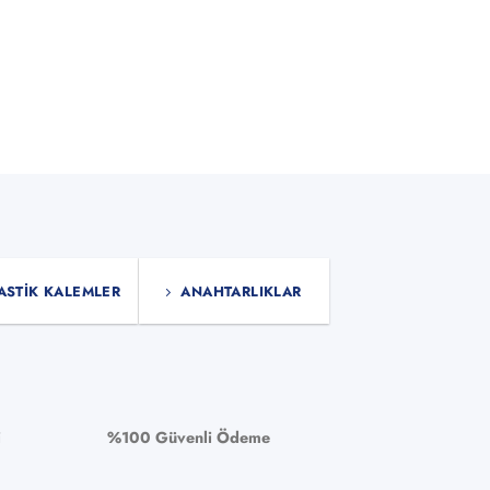
ürün
AJANDA VE DEFTERLER
sayfasından
Kilyos-TB Taba Tarihsi
seçilebilir
₺
86,30
+KDV
SEÇENEKLER
Bu
ürünün
birden
fazla
varyasyonu
var.
ASTIK KALEMLER
ANAHTARLIKLAR
Seçenekler
ürün
sayfasından
seçilebilir
i
%100 Güvenli Ödeme