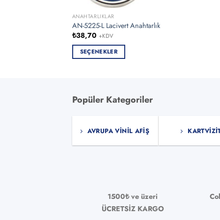
ürün
ANAHTARLIKLAR
sayfa
AN-5225-L Lacivert Anahtarlık
seçile
₺
38,70
+KDV
SEÇENEKLER
Bu
ürünün
birden
fazla
Popüler Kategoriler
varyasyonu
var.
AVRUPA VINIL AFIŞ
KARTVIZI
Seçenekler
ürün
sayfasından
seçilebilir
1500₺ ve üzeri
Co
ÜCRETSİZ KARGO