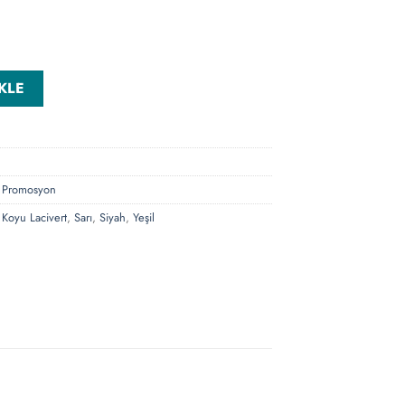
stik Kalem adet
KLE
,
Promosyon
,
Koyu Lacivert
,
Sarı
,
Siyah
,
Yeşil