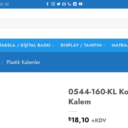
22 56
TABELA / DIJITAL BASKI
DISPLAY / TANITIM
MATBA
/
Plastik Kalemler
0544-160-KL Koy
Kalem
18,10
₺
+KDV