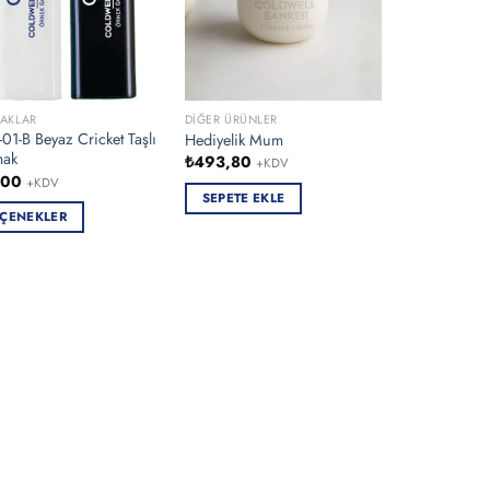
AKLAR
DIĞER ÜRÜNLER
1-B Beyaz Cricket Taşlı
Hediyelik Mum
mak
₺
493,80
+KDV
,00
+KDV
SEPETE EKLE
ÇENEKLER
ün
en
asyonu
nekler
asından
bilir