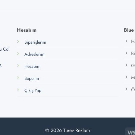
Hesabım
Blue
H
Siparişlerim
lu Cd.
B
Adreslerim
Gi
6
Hesabım
M
Sepetim
Öz
Çıkış Yap
© 2026 Türev Reklam