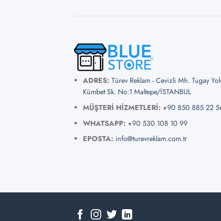
ADRES:
Türev Reklam - Cevizli Mh. Tugay Yo
Kümbet Sk. No:1 Maltepe/İSTANBUL
MÜŞTERİ HİZMETLERİ:
+90 850 885 22 5
WHATSAPP:
+90 530 108 10 99
EPOSTA:
info@turevreklam.com.tr