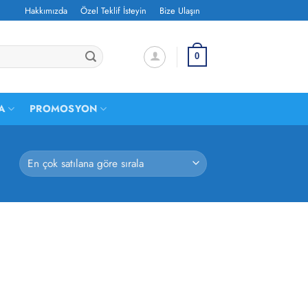
Hakkımızda
Özel Teklif İsteyin
Bize Ulaşın
0
A
PROMOSYON