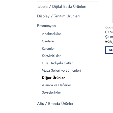
Tabela / Dijital Baskı Ürünleri
Display / Tanıtım Ürünleri
Promosyon
ÇAKM
CKM-0
Anahtarlıklar
Çak
Çantalar
₺
28
Kalemler
SE
Kartvizitlikler
Bu
ürün
Lüks Hediyelik Setler
bird
Masa Setleri ve Sümenleri
fazla
Diğer Ürünler
vary
Ajanda ve Defterler
var.
Seçe
Sekreterlikler
ürün
sayf
Afiş / Branda Ürünleri
seçile