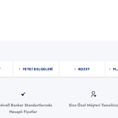
T
YETKI BELGELERI
ROZET
PL
ldwell Banker Standartlarında
Size Özel Müşteri Temsilcis
Hesaplı Fiyatlar