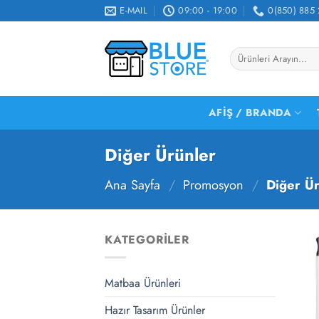
İçeriğe
E-MAIL
09:00 - 19:00
0(850) 885 
atla
Ara:
AFIŞ / BRANDA
Diğer Ürünler
Ana Sayfa
/
Promosyon
/
Diğer Ür
KATEGORILER
Matbaa Ürünleri
Hazır Tasarım Ürünler