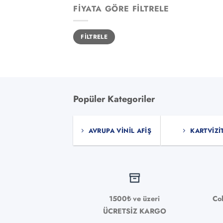
FIYATA GÖRE FILTRELE
En
En
FILTRELE
düşük
yüksek
fiyat
fiyat
Popüler Kategoriler
AVRUPA VINIL AFIŞ
KARTVIZI
1500₺ ve üzeri
Co
ÜCRETSİZ KARGO