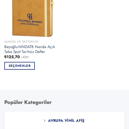
AJANDA VE DEFTERLER
Beyoğlu-NNDATB Nanda Açık
Taba Spot Tarihsiz Defter
₺
125,70
+KDV
SEÇENEKLER
Bu
ürünün
birden
fazla
varyasyonu
Popüler Kategoriler
var.
Seçenekler
ürün
AVRUPA VINIL AFIŞ
sayfasından
seçilebilir