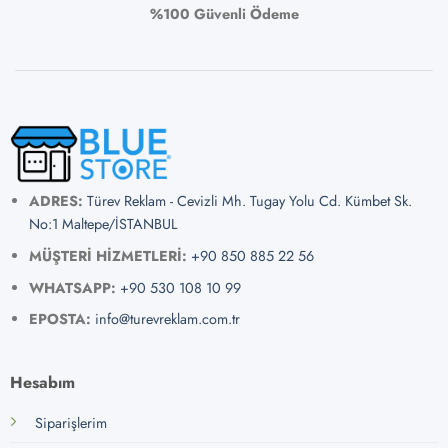
%100 Güvenli Ödeme
ADRES:
Türev Reklam - Cevizli Mh. Tugay Yolu Cd. Kümbet Sk.
No:1 Maltepe/İSTANBUL
MÜŞTERİ HİZMETLERİ:
+90 850 885 22 56
WHATSAPP:
+90 530 108 10 99
EPOSTA:
info@turevreklam.com.tr
Hesabım
Siparişlerim