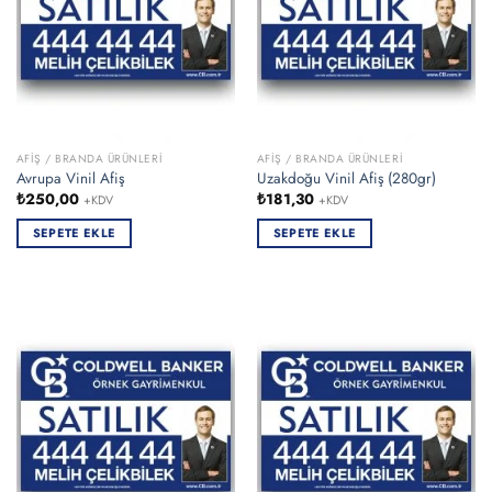
AFIŞ / BRANDA ÜRÜNLERI
AFIŞ / BRANDA ÜRÜNLERI
Avrupa Vinil Afiş
Uzakdoğu Vinil Afiş (280gr)
₺
250,00
₺
181,30
+KDV
+KDV
SEPETE EKLE
SEPETE EKLE