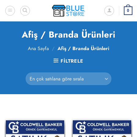
İçeriğe
atla
0
Afiş / Branda Ürünleri
Ana Sayfa
/
Afiş / Branda Ürünleri
FILTRELE