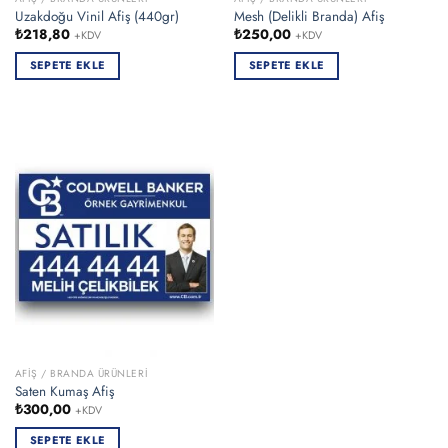
Uzakdoğu Vinil Afiş (440gr)
Mesh (Delikli Branda) Afiş
₺
218,80
₺
250,00
+KDV
+KDV
SEPETE EKLE
SEPETE EKLE
AFIŞ / BRANDA ÜRÜNLERI
Saten Kumaş Afiş
₺
300,00
+KDV
SEPETE EKLE