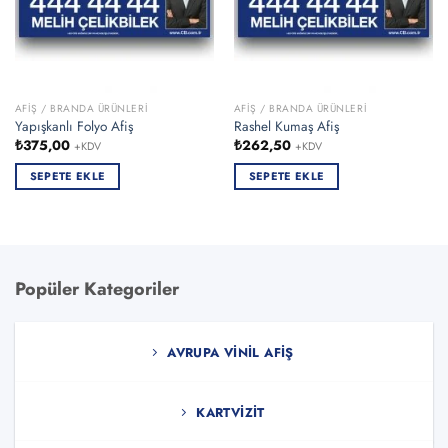
AFIŞ / BRANDA ÜRÜNLERI
AFIŞ / BRANDA ÜRÜNLERI
Yapışkanlı Folyo Afiş
Rashel Kumaş Afiş
₺
375,00
₺
262,50
+KDV
+KDV
SEPETE EKLE
SEPETE EKLE
Popüler Kategoriler
AVRUPA VINIL AFIŞ
KARTVIZIT