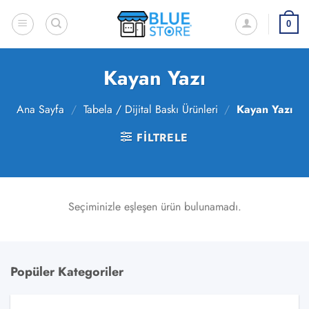
İçeriğe
atla
0
Kayan Yazı
Ana Sayfa
/
Tabela / Dijital Baskı Ürünleri
/
Kayan Yazı
FILTRELE
Seçiminizle eşleşen ürün bulunamadı.
Popüler Kategoriler