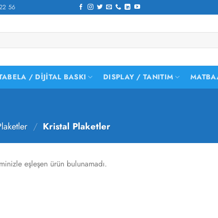
22 56
TABELA / DIJITAL BASKI
DISPLAY / TANITIM
MATBA
laketler
/
Kristal Plaketler
minizle eşleşen ürün bulunamadı.