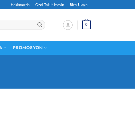
Hakkımızda
Özel Teklif İsteyin
Bize Ulaşın
0
A
PROMOSYON