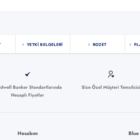
T
YETKI BELGELERI
ROZET
PL
ldwell Banker Standartlarında
Size Özel Müşteri Temsilcis
Hesaplı Fiyatlar
Hesabım
Blue