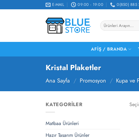
İçeriğe
E-MAIL
09:00 - 19:00
0(850) 885 
atla
Ara:
AFIŞ / BRANDA
Kristal Plaketler
Ana Sayfa
/
Promosyon
/
Kupa ve P
KATEGORILER
Seçi
Matbaa Ürünleri
Hazır Tasarım Ürünler