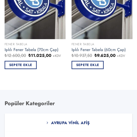
FENER TABELA
FENER TABELA
Işıklı Fener Tabela (70cm Çap)
Işıklı Fener Tabela (60cm Çap)
Orijinal
Şu
Orijinal
Şu
₺
12.600,00
₺
11.025,00
₺
10.937,50
₺
9.625,00
+KDV
+KDV
fiyat:
andaki
fiyat:
andaki
₺12.600,00.
fiyat:
₺10.937,50.
fiyat:
SEPETE EKLE
SEPETE EKLE
₺11.025,00.
₺9.625,00.
Popüler Kategoriler
AVRUPA VINIL AFIŞ