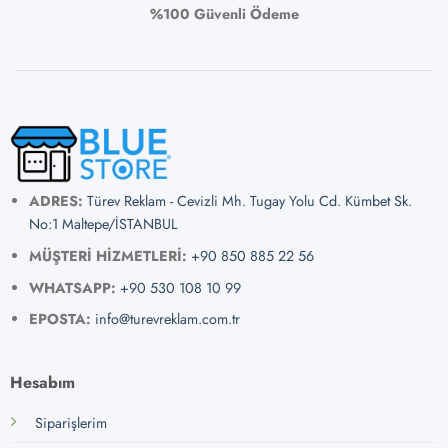
%100 Güvenli Ödeme
ADRES:
Türev Reklam - Cevizli Mh. Tugay Yolu Cd. Kümbet Sk.
No:1 Maltepe/İSTANBUL
MÜŞTERİ HİZMETLERİ:
+90 850 885 22 56
WHATSAPP:
+90 530 108 10 99
EPOSTA:
info@turevreklam.com.tr
Hesabım
Siparişlerim