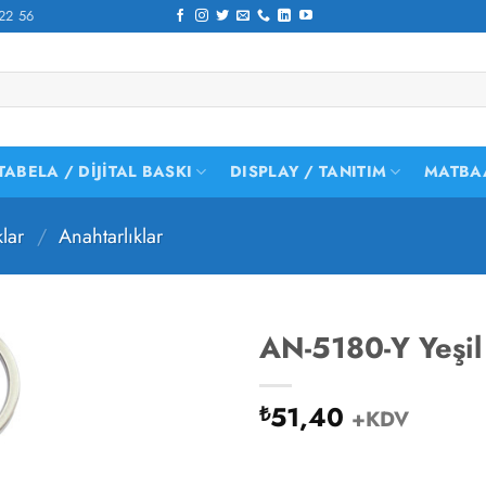
22 56
TABELA / DIJITAL BASKI
DISPLAY / TANITIM
MATBA
lar
/
Anahtarlıklar
AN-5180-Y Yeşil
51,40
₺
+KDV