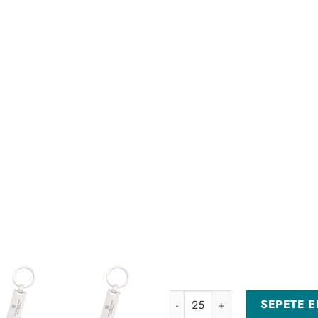
AN-5180-Y Yeşil Anahtarlık ade
SEPETE E