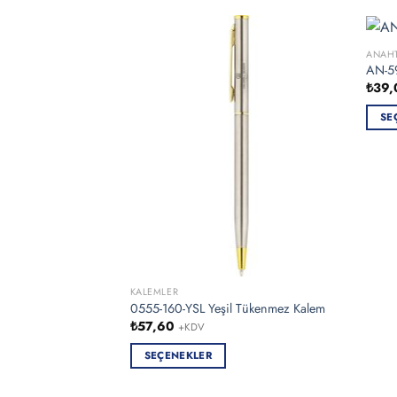
ANAHT
AN-59
₺
39,
SE
Bu
ürün
birde
fazla
varya
var.
Seçen
ürün
KALEMLER
sayfa
0555-160-YSL Yeşil Tükenmez Kalem
seçile
₺
57,60
+KDV
SEÇENEKLER
Bu