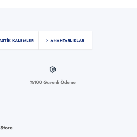
ürünün
birden
fazla
varyasyonu
var.
ASTIK KALEMLER
ANAHTARLIKLAR
Seçenekler
ürün
sayfasından
seçilebilir
i
%100 Güvenli Ödeme
 Store