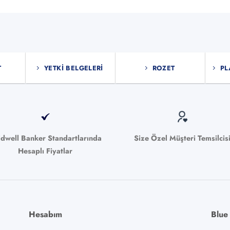
T
YETKI BELGELERI
ROZET
PL
ldwell Banker Standartlarında
Size Özel Müşteri Temsilcis
Hesaplı Fiyatlar
Hesabım
Blue