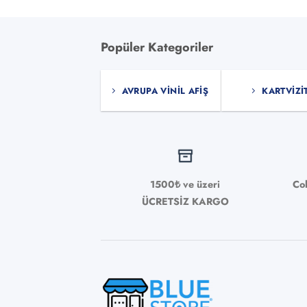
ürünün
birden
fazla
Popüler Kategoriler
varyasyonu
var.
Seçenekler
AVRUPA VINIL AFIŞ
KARTVIZI
ürün
sayfasından
seçilebilir
1500₺ ve üzeri
Co
ÜCRETSİZ KARGO