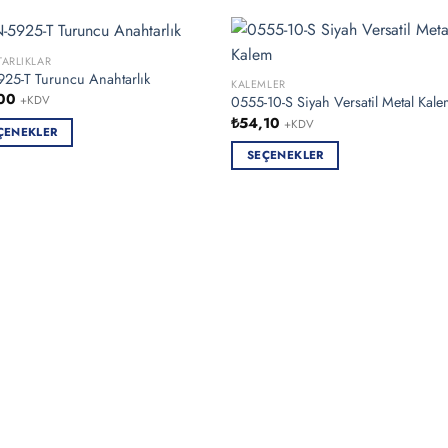
ARLIKLAR
25-T Turuncu Anahtarlık
KALEMLER
00
0555-10-S Siyah Versatil Metal Kal
+KDV
₺
54,10
+KDV
ÇENEKLER
SEÇENEKLER
ün
Bu
n
ürünün
birden
syonu
fazla
varyasyonu
ekler
var.
Seçenekler
sından
ürün
bilir
sayfasından
seçilebilir