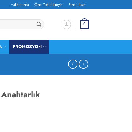
Hakkımızda
Özel Teklif İsteyin
Bize Ulaşın
0
A
PROMOSYON
 Anahtarlık