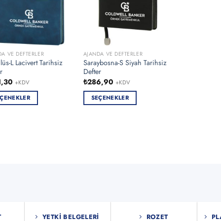
DA VE DEFTERLER
AJANDA VE DEFTERLER
üs-L Lacivert Tarihsiz
Saraybosna-S Siyah Tarihsiz
r
Defter
1,30
₺
286,90
+KDV
+KDV
ÇENEKLER
SEÇENEKLER
Bu
ün
ürünün
en
birden
fazla
asyonu
varyasyonu
var.
nekler
Seçenekler
ürün
asından
sayfasından
bilir
seçilebilir
T
YETKI BELGELERI
ROZET
PL