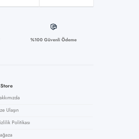
i
%100 Güvenli Ödeme
 Store
akkımızda
ize Ulaşın
zlilik Politikası
ağaza