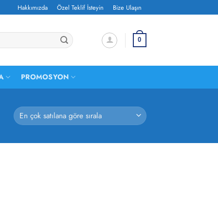
Hakkımızda
Özel Teklif İsteyin
Bize Ulaşın
0
A
PROMOSYON