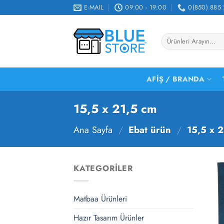
İçeriğe
E-MAIL
09:00 - 19:00
0(850) 885 
atla
Ara:
AFIŞ / BRANDA
15,5 x 21,5 cm
Ana Sayfa
/
Ebat ürün
/
15,5 x 2
KATEGORILER
Matbaa Ürünleri
Hazır Tasarım Ürünler