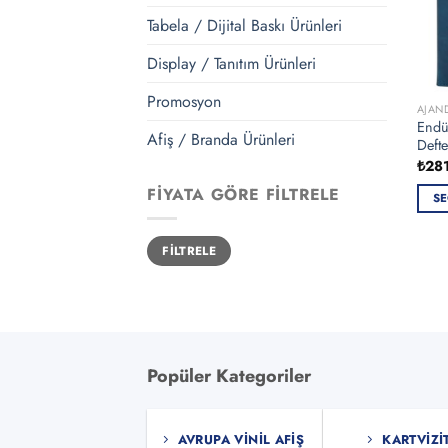
Tabela / Dijital Baskı Ürünleri
Display / Tanıtım Ürünleri
Promosyon
AJAN
Endül
Afiş / Branda Ürünleri
Defte
₺
28
FIYATA GÖRE FILTRELE
SE
Bu
En
En
ürün
FILTRELE
düşük
yüksek
fiyat
fiyat
bird
fazla
vary
var.
Seçe
Popüler Kategoriler
ürün
sayf
seçile
AVRUPA VINIL AFIŞ
KARTVIZI