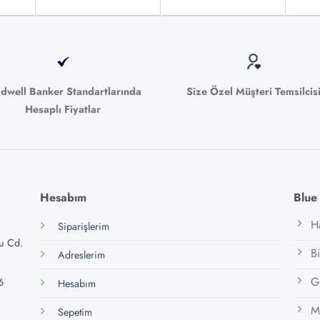
ldwell Banker Standartlarında
Size Özel Müşteri Temsilcis
Hesaplı Fiyatlar
Hesabım
Blue
H
Siparişlerim
lu Cd.
B
Adreslerim
Gi
6
Hesabım
M
Sepetim