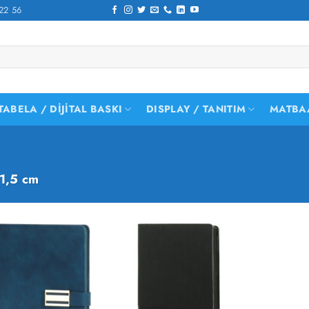
22 56
TABELA / DIJITAL BASKI
DISPLAY / TANITIM
MATBA
1,5 cm