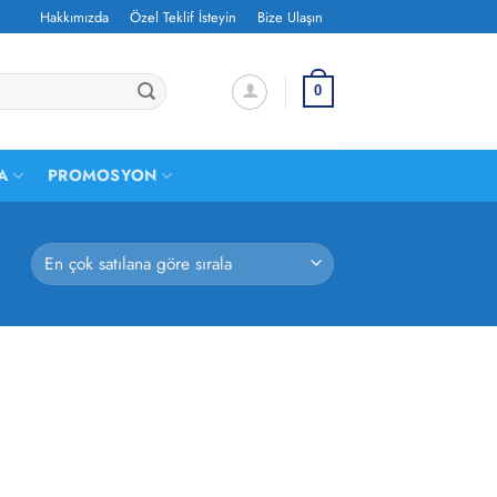
Hakkımızda
Özel Teklif İsteyin
Bize Ulaşın
0
A
PROMOSYON