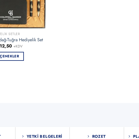
ELIK SETLER
dağ-Tuğra Hediyelik Set
012,50
+KDV
ÇENEKLER
ün
en
asyonu
nekler
asından
bilir
T
YETKI BELGELERI
ROZET
PL