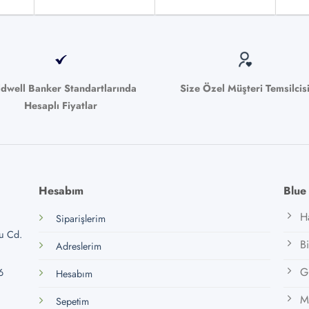
ldwell Banker Standartlarında
Size Özel Müşteri Temsilcis
Hesaplı Fiyatlar
Hesabım
Blue
H
Siparişlerim
lu Cd.
B
Adreslerim
Gi
6
Hesabım
M
Sepetim