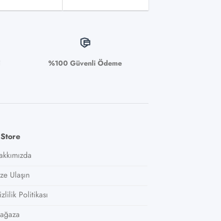
i
%100 Güvenli Ödeme
 Store
akkımızda
ize Ulaşın
zlilik Politikası
ağaza