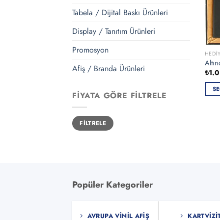
Tabela / Dijital Baskı Ürünleri
Display / Tanıtım Ürünleri
Promosyon
HEDIY
Altın
Afiş / Branda Ürünleri
₺
1.
SE
FIYATA GÖRE FILTRELE
Bu
ürün
En
En
bird
FILTRELE
düşük
yüksek
fiyat
fiyat
fazla
vary
var.
Seçe
ürün
Popüler Kategoriler
sayf
seçile
AVRUPA VINIL AFIŞ
KARTVIZI