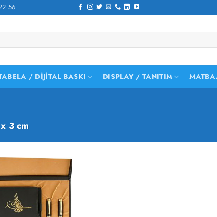
22 56
TABELA / DIJITAL BASKI
DISPLAY / TANITIM
MATBA
x 3 cm