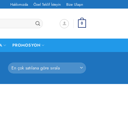
Hakkımızda
Özel Teklif İsteyin
Bize Ulaşın
0
A
PROMOSYON