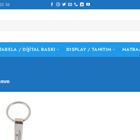
22 56
TABELA / DIJITAL BASKI
DISPLAY / TANITIM
MATBA
 mm