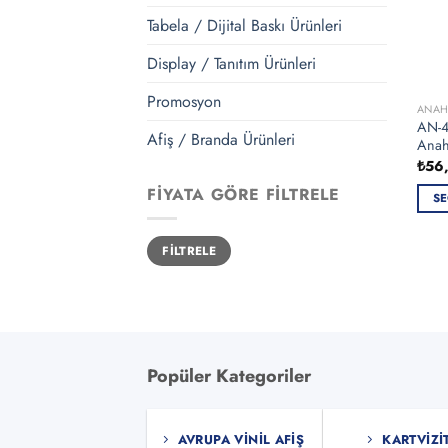
Tabela / Dijital Baskı Ürünleri
Display / Tanıtım Ürünleri
Promosyon
ANAH
AN-
Afiş / Branda Ürünleri
Anaht
₺
56
FIYATA GÖRE FILTRELE
SE
Bu
En
En
ürün
FILTRELE
düşük
yüksek
fiyat
fiyat
bird
fazla
vary
var.
Seçe
Popüler Kategoriler
ürün
sayf
seçile
AVRUPA VINIL AFIŞ
KARTVIZI