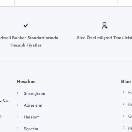
ldwell Banker Standartlarında
Size Özel Müşteri Temsilcis
Hesaplı Fiyatlar
Hesabım
Blue
H
Siparişlerim
lu Cd.
B
Adreslerim
Gi
6
Hesabım
M
Sepetim