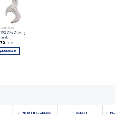
TARLIKLAR
4190-GM Gümüş
arlık
,70
+KDV
ÇENEKLER
ün
en
asyonu
nekler
asından
bilir
T
YETKI BELGELERI
ROZET
PL