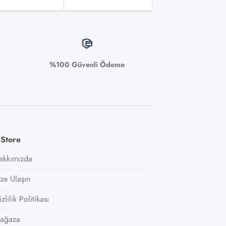
i
%100 Güvenli Ödeme
 Store
akkımızda
ize Ulaşın
zlilik Politikası
ağaza