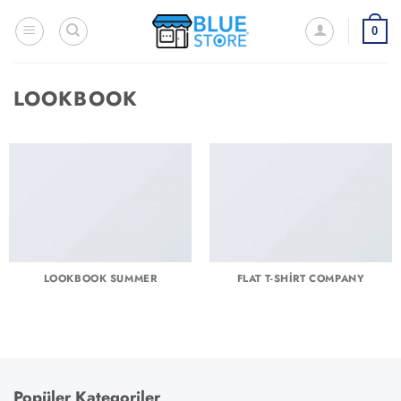
İçeriğe
atla
0
LOOKBOOK
LOOKBOOK SUMMER
FLAT T-SHIRT COMPANY
Popüler Kategoriler