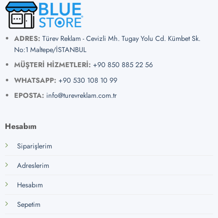
ADRES:
Türev Reklam - Cevizli Mh. Tugay Yolu Cd. Kümbet Sk.
No:1 Maltepe/İSTANBUL
MÜŞTERİ HİZMETLERİ:
+90 850 885 22 56
WHATSAPP:
+90 530 108 10 99
EPOSTA:
info@turevreklam.com.tr
Hesabım
Siparişlerim
Adreslerim
Hesabım
Sepetim