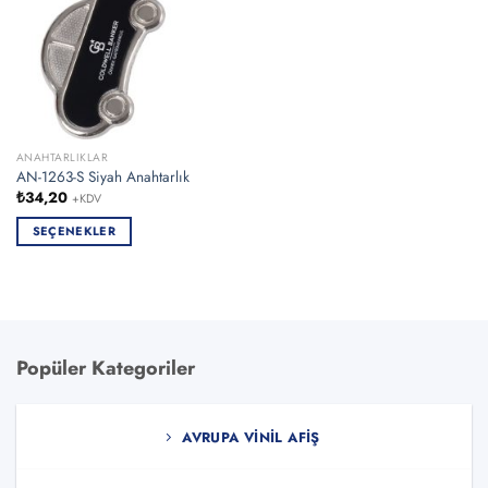
ANAHTARLIKLAR
AN-1263-S Siyah Anahtarlık
₺
34,20
+KDV
SEÇENEKLER
Bu
ürünün
birden
fazla
varyasyonu
Popüler Kategoriler
var.
Seçenekler
ürün
AVRUPA VINIL AFIŞ
sayfasından
seçilebilir