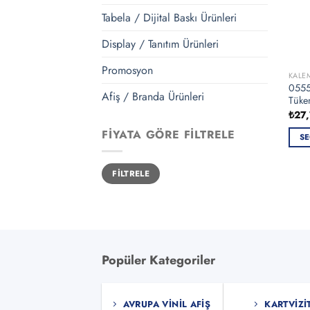
Tabela / Dijital Baskı Ürünleri
Display / Tanıtım Ürünleri
Promosyon
KALE
0555
Afiş / Branda Ürünleri
Tüke
₺
27
FIYATA GÖRE FILTRELE
SE
Bu
En
En
ürün
FILTRELE
düşük
yüksek
fiyat
fiyat
bird
fazla
vary
var.
Seçe
Popüler Kategoriler
ürün
sayf
seçile
AVRUPA VINIL AFIŞ
KARTVIZI