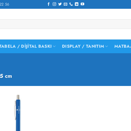
22 56
TABELA / DIJITAL BASKI
DISPLAY / TANITIM
MATBA
,5 cm