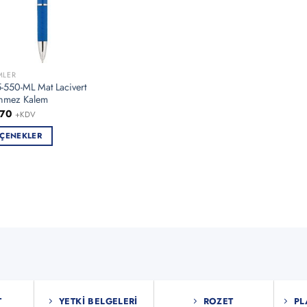
MLER
-550-ML Mat Lacivert
nmez Kalem
,70
+KDV
ÇENEKLER
ün
en
asyonu
nekler
asından
bilir
T
YETKI BELGELERI
ROZET
PL