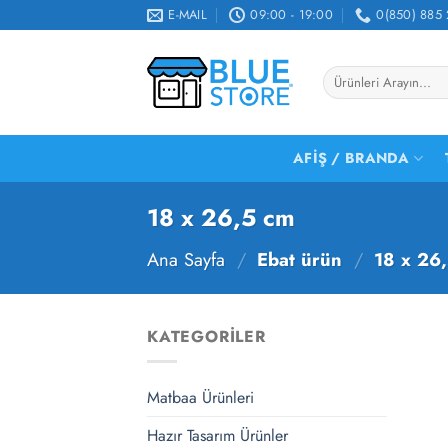
İçeriğe
E-MAIL
09:00 - 19:00
0(850) 885 
atla
Ara:
AFIŞ / BRANDA
18 x 26,5 cm
Ana Sayfa
/
Ebat ürün
/
18 x 26
KATEGORILER
Matbaa Ürünleri
Hazır Tasarım Ürünler