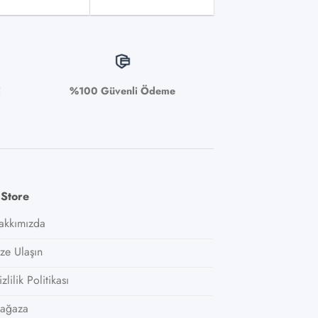
i
%100 Güvenli Ödeme
 Store
akkımızda
ize Ulaşın
zlilik Politikası
ağaza