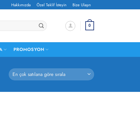
Hakkımızda
Özel Teklif İsteyin
Bize Ulaşın
0
A
PROMOSYON