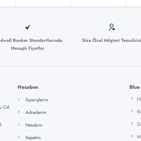
ldwell Banker Standartlarında
Size Özel Müşteri Temsilcis
Hesaplı Fiyatlar
Hesabım
Blue
H
Siparişlerim
lu Cd.
B
Adreslerim
Gi
6
Hesabım
M
Sepetim