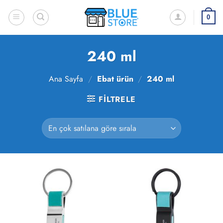
İçeriğe
atla
0
240 ml
Ana Sayfa
/
Ebat ürün
/
240 ml
FILTRELE