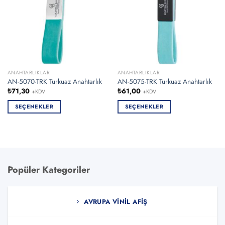
ANAHTARLIKLAR
ANAHTARLIKLAR
AN-5070-TRK Turkuaz Anahtarlık
AN-5075-TRK Turkuaz Anahtarlık
₺
71,30
₺
61,00
+KDV
+KDV
SEÇENEKLER
SEÇENEKLER
Bu
Bu
ürünün
ürünün
birden
birden
fazla
fazla
varyasyonu
varyasyonu
Popüler Kategoriler
var.
var.
Seçenekler
Seçenekler
ürün
ürün
AVRUPA VINIL AFIŞ
sayfasından
sayfasından
seçilebilir
seçilebilir