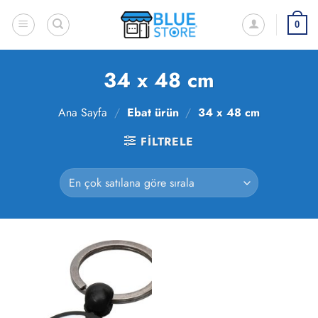
İçeriğe
atla
0
34 x 48 cm
Ana Sayfa
/
Ebat ürün
/
34 x 48 cm
FILTRELE