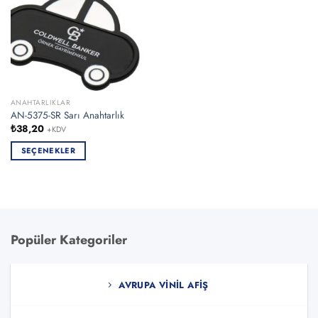
ANAHTARLIKLAR
AN-5375-SR Sarı Anahtarlık
₺
38,20
+KDV
SEÇENEKLER
Bu
ürünün
birden
fazla
varyasyonu
Popüler Kategoriler
var.
Seçenekler
ürün
AVRUPA VINIL AFIŞ
sayfasından
seçilebilir