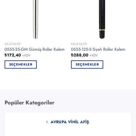
KALEMLER
KALEMLER
0555-25-GM Gümüş Roller Kalem
0555-125-S Siyah Roller Kalem
₺
172,40
₺
288,00
+KDV
+KDV
SEÇENEKLER
SEÇENEKLER
Bu
Bu
ürünün
ürünün
birden
birden
fazla
fazla
varyasyonu
varyasyonu
Popüler Kategoriler
var.
var.
Seçenekler
Seçenekler
ürün
ürün
AVRUPA VINIL AFIŞ
sayfasından
sayfasından
seçilebilir
seçilebilir