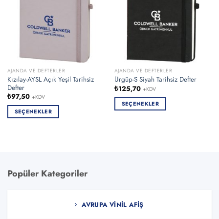
AJANDA VE DEFTERLER
AJANDA VE DEFTERLER
Kızılay-AYSL Açık Yeşil Tarihsiz
Ürgüp-S Siyah Tarihsiz Defter
Defter
₺
125,70
+KDV
₺
97,50
+KDV
SEÇENEKLER
SEÇENEKLER
Bu
Bu
ürünün
ürünün
birden
birden
fazla
fazla
varyasyonu
varyasyonu
var.
Popüler Kategoriler
var.
Seçenekler
Seçenekler
ürün
ürün
sayfasından
AVRUPA VINIL AFIŞ
sayfasından
seçilebilir
seçilebilir