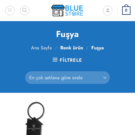
İçeriğe
atla
0
Fuşya
Ana Sayfa
/
Renk ürün
/
Fuşya
FILTRELE