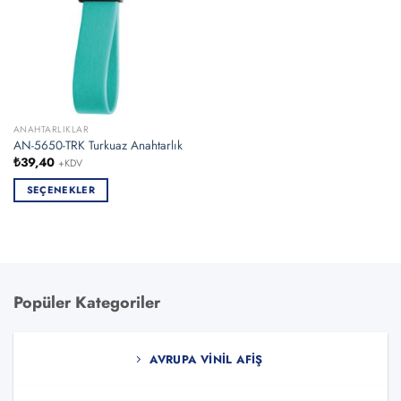
ANAHTARLIKLAR
AN-5650-TRK Turkuaz Anahtarlık
₺
39,40
+KDV
SEÇENEKLER
Bu
ürünün
birden
fazla
varyasyonu
Popüler Kategoriler
var.
Seçenekler
ürün
AVRUPA VINIL AFIŞ
sayfasından
seçilebilir