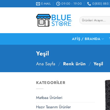
İçeriğe
E-MAIL
09:00 - 19:00
0(850) 885 
atla
Ara:
AFIŞ / BRANDA
Yeşil
Ana Sayfa
/
Renk ürün
/
Yeşil
KATEGORILER
Matbaa Ürünleri
Hazır Tasarım Ürünler