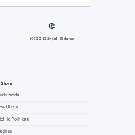
i
%100 Güvenli Ödeme
 Store
akkımızda
ize Ulaşın
zlilik Politikası
ağaza