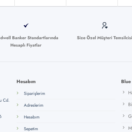
ldwell Banker Standartlarında
Size Özel Müşteri Temsilcis
Hesaplı Fiyatlar
Hesabım
Blue
H
Siparişlerim
lu Cd.
B
Adreslerim
Gi
6
Hesabım
M
Sepetim