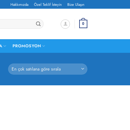
Hakkımızda
Özel Teklif İsteyin
Bize Ulaşın
0
A
PROMOSYON