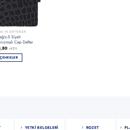
DA VE DEFTERLER
eğiz-S Siyah
nizmalı Cep Defter
3,80
+KDV
ÇENEKLER
ün
en
asyonu
nekler
asından
bilir
T
YETKI BELGELERI
ROZET
PL