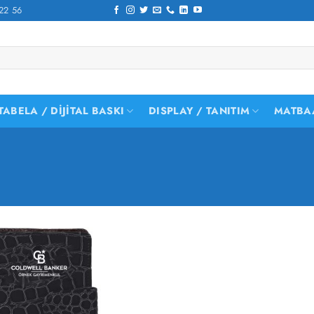
22 56
TABELA / DIJITAL BASKI
DISPLAY / TANITIM
MATBA