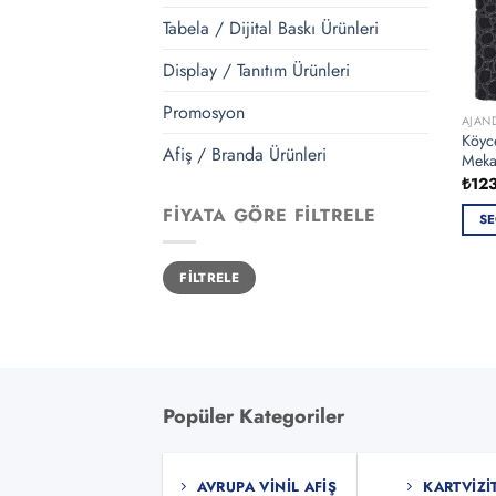
Tabela / Dijital Baskı Ürünleri
Display / Tanıtım Ürünleri
Promosyon
AJAN
Köyc
Afiş / Branda Ürünleri
Meka
₺
12
FIYATA GÖRE FILTRELE
SE
Bu
En
En
ürün
FILTRELE
düşük
yüksek
fiyat
fiyat
bird
fazla
vary
var.
Seçe
Popüler Kategoriler
ürün
sayf
seçile
AVRUPA VINIL AFIŞ
KARTVIZI