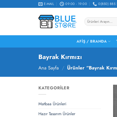
İçeriğe
E-MAIL
09:00 - 19:00
0(850) 885 
atla
Ara:
AFIŞ / BRANDA
Bayrak Kırmızı
Ana Sayfa
/
Ürünler “Bayrak Kırmı
KATEGORILER
Matbaa Ürünleri
Hazır Tasarım Ürünler