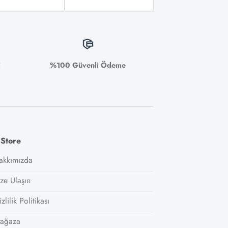
i
%100 Güvenli Ödeme
 Store
akkımızda
ize Ulaşın
zlilik Politikası
ağaza