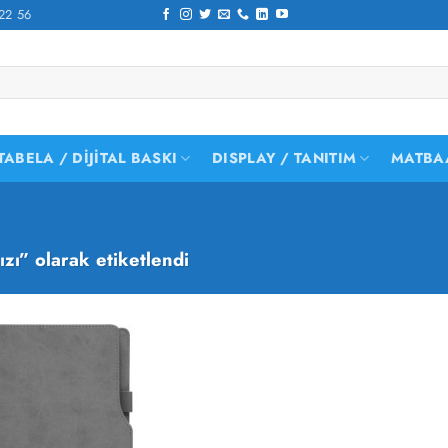
22 56
TABELA / DIJITAL BASKI
DISPLAY / TANITIM
MATBA
zı” olarak etiketlendi