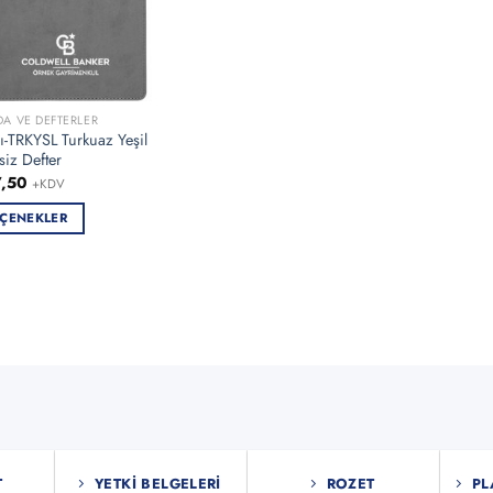
DA VE DEFTERLER
lı-TRKYSL Turkuaz Yeşil
siz Defter
7,50
+KDV
ÇENEKLER
ün
en
asyonu
nekler
asından
bilir
T
YETKI BELGELERI
ROZET
PL