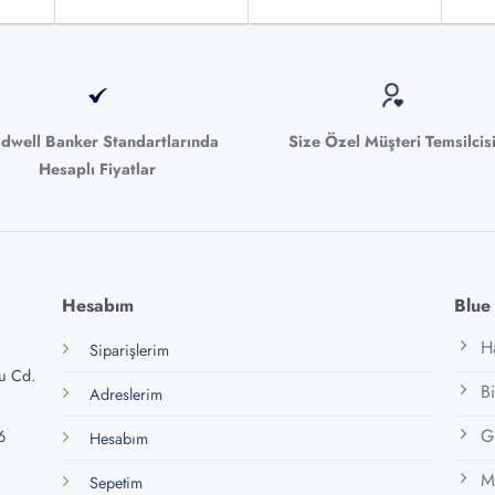
ldwell Banker Standartlarında
Size Özel Müşteri Temsilcis
Hesaplı Fiyatlar
Hesabım
Blue
H
Siparişlerim
lu Cd.
B
Adreslerim
Gi
6
Hesabım
M
Sepetim