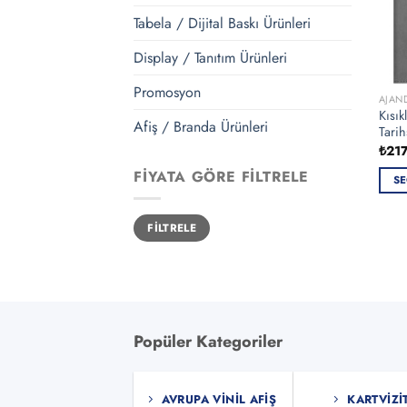
Tabela / Dijital Baskı Ürünleri
Display / Tanıtım Ürünleri
Promosyon
AJAN
Kısık
Afiş / Branda Ürünleri
Tarih
₺
21
FIYATA GÖRE FILTRELE
SE
Bu
En
En
ürün
FILTRELE
düşük
yüksek
fiyat
fiyat
bird
fazla
vary
var.
Seçe
Popüler Kategoriler
ürün
sayf
seçile
AVRUPA VINIL AFIŞ
KARTVIZI