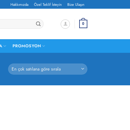
Hakkımızda
Özel Teklif İsteyin
Bize Ulaşın
0
A
PROMOSYON