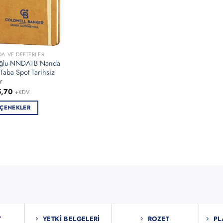
DA VE DEFTERLER
ğlu-NNDATB Nanda
Taba Spot Tarihsiz
r
5,70
+KDV
ÇENEKLER
ün
en
asyonu
nekler
asından
T
YETKI BELGELERI
ROZET
PL