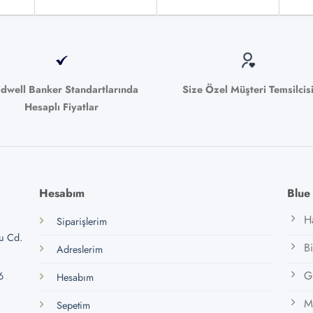
bilir
ldwell Banker Standartlarında
Size Özel Müşteri Temsilcis
Hesaplı Fiyatlar
Hesabım
Blue
H
Siparişlerim
lu Cd.
B
Adreslerim
Gi
6
Hesabım
M
Sepetim