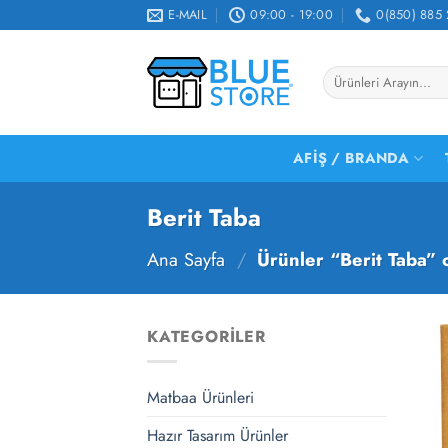
İçeriğe
E-MAIL
09:00 - 19:00
0(850) 885 
atla
Ara:
AFIŞ / BRANDA
Berit Taba
Ana Sayfa
/
Ürünler “Berit Taba” o
KATEGORILER
Matbaa Ürünleri
Hazır Tasarım Ürünler