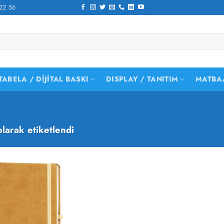
22 56
TABELA / DIJITAL BASKI
DISPLAY / TANITIM
MATBA
larak etiketlendi