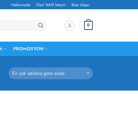
Hakkımızda
Özel Teklif İsteyin
Bize Ulaşın
0
A
PROMOSYON