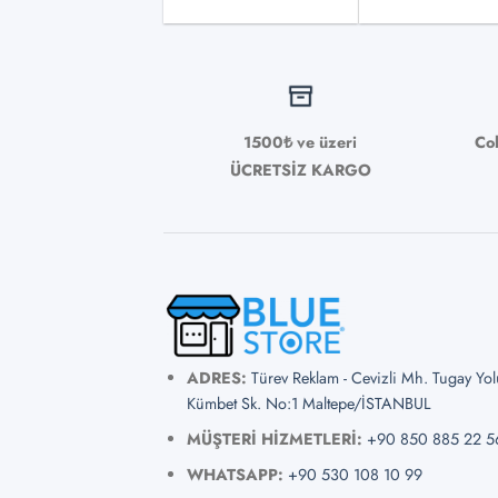
seçile
1500₺ ve üzeri
Co
ÜCRETSİZ KARGO
ADRES:
Türev Reklam - Cevizli Mh. Tugay Yo
Kümbet Sk. No:1 Maltepe/İSTANBUL
MÜŞTERİ HİZMETLERİ:
+90 850 885 22 5
WHATSAPP:
+90 530 108 10 99