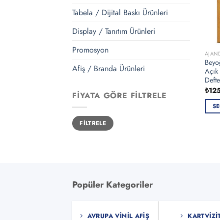
Tabela / Dijital Baskı Ürünleri
Display / Tanıtım Ürünleri
Promosyon
AJAN
Beyo
Afiş / Branda Ürünleri
Açık 
Defte
₺
12
FIYATA GÖRE FILTRELE
SE
Bu
En
En
FILTRELE
düşük
yüksek
ürün
fiyat
fiyat
bird
fazla
vary
var.
Popüler Kategoriler
Seçe
ürün
sayf
AVRUPA VINIL AFIŞ
KARTVIZI