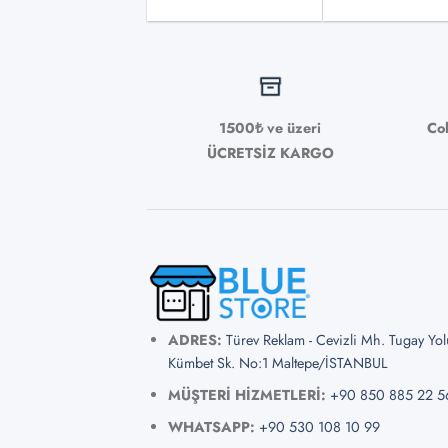
seçile
1500₺ ve üzeri
Co
ÜCRETSİZ KARGO
ADRES:
Türev Reklam - Cevizli Mh. Tugay Yo
Kümbet Sk. No:1 Maltepe/İSTANBUL
MÜŞTERİ HİZMETLERİ:
+90 850 885 22 5
WHATSAPP:
+90 530 108 10 99