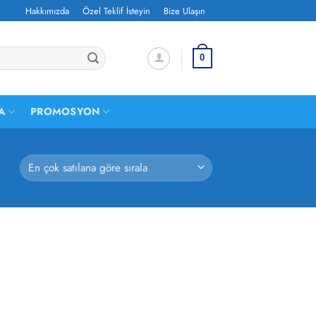
Hakkımızda
Özel Teklif İsteyin
Bize Ulaşın
0
A
PROMOSYON