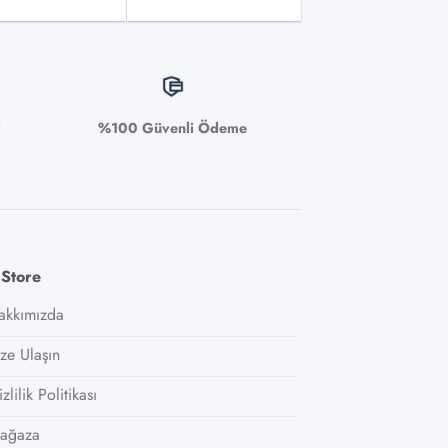
i
%100 Güvenli Ödeme
 Store
akkımızda
ize Ulaşın
zlilik Politikası
ağaza