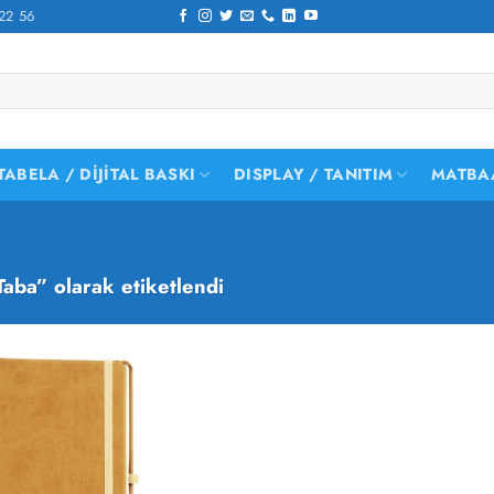
22 56
TABELA / DIJITAL BASKI
DISPLAY / TANITIM
MATBA
aba” olarak etiketlendi