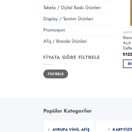
Tabela / Dijital Baskı Ürünleri
Display / Tanıtım Ürünleri
Promosyon
AJAN
Beyo
Afiş / Branda Ürünleri
Açık 
Defte
₺
12
FIYATA GÖRE FILTRELE
SE
Bu
En
En
FILTRELE
düşük
yüksek
ürün
fiyat
fiyat
bird
fazla
vary
var.
Popüler Kategoriler
Seçe
ürün
sayf
AVRUPA VINIL AFIŞ
KARTVIZI