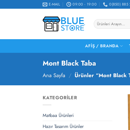
İçeriğe
E-MAIL
09:00 - 19:00
0(850) 885 
atla
Ara:
AFIŞ / BRANDA
Mont Black Taba
Ana Sayfa
/
Ürünler “Mont Black T
KATEGORILER
Matbaa Ürünleri
Hazır Tasarım Ürünler