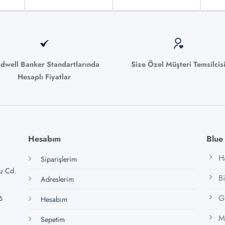
bilir
ldwell Banker Standartlarında
Size Özel Müşteri Temsilcis
Hesaplı Fiyatlar
Hesabım
Blue
H
Siparişlerim
lu Cd.
B
Adreslerim
Gi
6
Hesabım
M
Sepetim