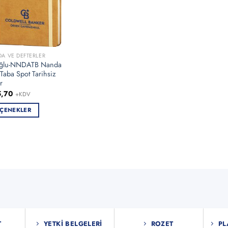
DA VE DEFTERLER
ğlu-NNDATB Nanda
Taba Spot Tarihsiz
r
5,70
+KDV
ÇENEKLER
ün
en
asyonu
nekler
asından
T
YETKI BELGELERI
ROZET
PL