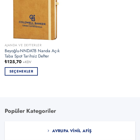
AJANDA VE DEFTERLER
Beyoğlu-NNDATB Nanda Açık
Taba Spot Tarihsiz Defter
₺
125,70
+KDV
SEÇENEKLER
Bu
ürünün
birden
fazla
varyasyonu
Popüler Kategoriler
var.
Seçenekler
ürün
AVRUPA VINIL AFIŞ
sayfasından
seçilebilir