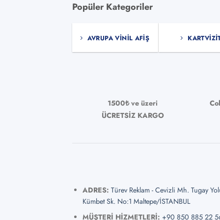
fazla
fazla
Popüler Kategoriler
varyasyonu
varya
var.
var.
AVRUPA VINIL AFIŞ
KARTVIZI
Seçenekler
Seçen
ürün
ürün
sayfasından
sayfa
seçilebilir
seçile
1500₺ ve üzeri
Co
ÜCRETSİZ KARGO
ADRES:
Türev Reklam - Cevizli Mh. Tugay Yo
Kümbet Sk. No:1 Maltepe/İSTANBUL
MÜŞTERİ HİZMETLERİ:
+90 850 885 22 5