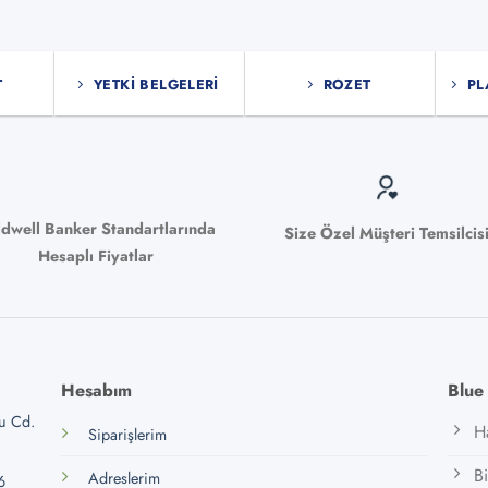
fazla
syonu
varyasyonu
var.
T
YETKI BELGELERI
ROZET
PL
ekler
Seçenekler
ürün
sından
sayfasından
bilir
seçilebilir
ldwell Banker Standartlarında
Size Özel Müşteri Temsilcis
Hesaplı Fiyatlar
Hesabım
Blue
lu Cd.
H
Siparişlerim
B
Adreslerim
6