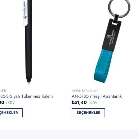
LER
ANAHTARLIKLAR
85-S Siyah Tükenmez Kalem
AN-5185-Y Yeşil Anahtarlık
00
₺
51,40
+KDV
+KDV
ÇENEKLER
SEÇENEKLER
Bu
ün
ürünün
n
birden