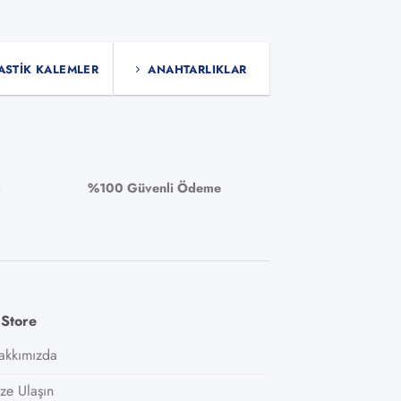
fazla
fazla
varyasyonu
varyasyonu
var.
var.
ASTIK KALEMLER
ANAHTARLIKLAR
Seçenekler
Seçenekler
ürün
ürün
sayfasından
sayfasından
seçilebilir
seçilebilir
%100 Güvenli Ödeme
i
 Store
akkımızda
ize Ulaşın