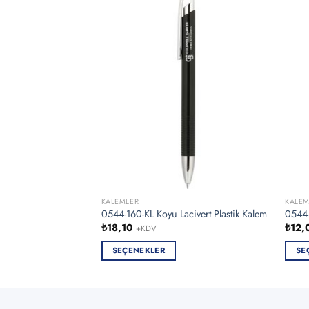
KALEMLER
KALEM
0544-160-KL Koyu Lacivert Plastik Kalem
0544-
₺
18,10
₺
12,
+KDV
SEÇENEKLER
SE
Bu
Bu
ürünün
ürün
birden
birde