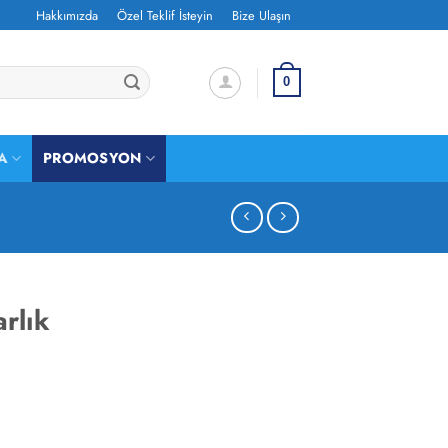
Hakkımızda
Özel Teklif İsteyin
Bize Ulaşın
0
A
PROMOSYON
rlık