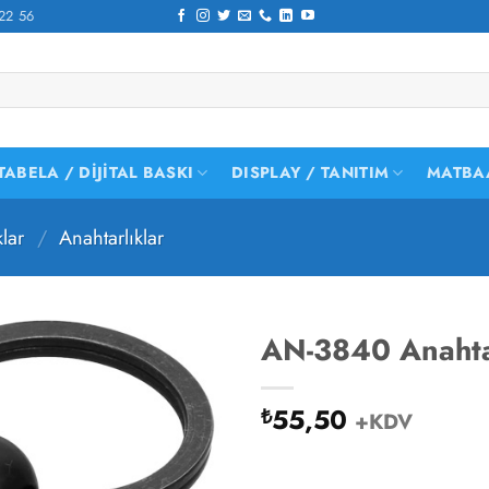
22 56
TABELA / DIJITAL BASKI
DISPLAY / TANITIM
MATBA
lar
/
Anahtarlıklar
AN-3840 Anahta
55,50
₺
+KDV