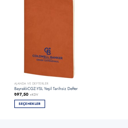
AJANDA VE DEFTERLER
ANAHTARLIKLAR
BayraklıCGZ-YSL Yeşil Tarihsiz Defter
AN-5635-TRK Turkuaz 
₺
97,50
₺
39,00
+KDV
+KDV
SEÇENEKLER
SEÇENEKLER
Bu
Bu
ürünün
ürünün
birden
birden