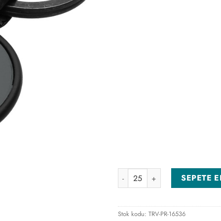
AN-3840 Anahtarlık adet
SEPETE E
Stok kodu:
TRV-PR-16536