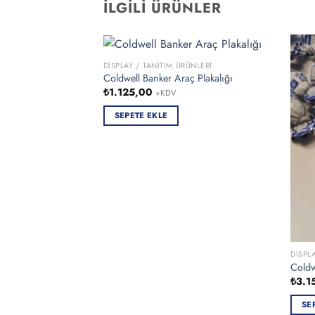
İLGILI ÜRÜNLER
DISPLAY / TANITIM ÜRÜNLERI
Coldwell Banker Araç Plakalığı
₺
1.125,00
+KDV
SEPETE EKLE
DISPL
Coldw
₺
3.1
SE