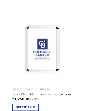
STOKT
DISPLAY / TANITIM ÜRÜNLERI
DISPLAY / TANITIM ÜRÜN
70x100cm Alüminyum Rondo Çerçeve
Coldwell Banker Krava
₺
1.950,00
₺
687,50
+KDV
+KDV
SEPETE EKLE
DEVAMINI OKU