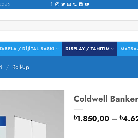
22 56
TABELA / DIJITAL BASKI
DISPLAY / TANITIM
MATBA
ri
/
Roll-Up
Coldwell Banker
1.850,00
–
4.6
₺
₺