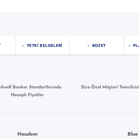
T
YETKI BELGELERI
ROZET
PL
ldwell Banker Standartlarında
Size Özel Müşteri Temsilcis
Hesaplı Fiyatlar
Hesabım
Blue