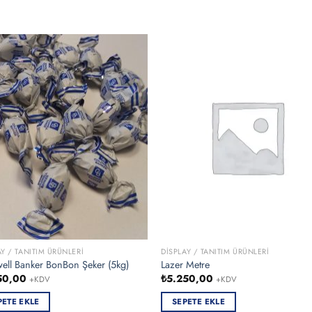
AY / TANITIM ÜRÜNLERI
DISPLAY / TANITIM ÜRÜNLERI
ell Banker BonBon Şeker (5kg)
Lazer Metre
50,00
₺
5.250,00
+KDV
+KDV
PETE EKLE
SEPETE EKLE