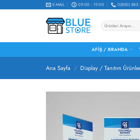
İçeriğe
E-MAIL
09:00 - 19:00
0(850) 885 
atla
Ara:
AFIŞ / BRANDA
Ana Sayfa
/
Display / Tanıtım Ürünle