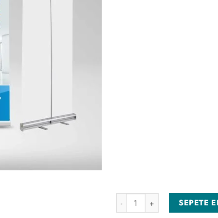
Coldwell Banker Roll-Up 04 ad
SEPETE E