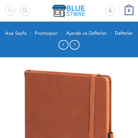
İçeriğe
atla
0
Ana Sayfa
/
Promosyon
/
Ajanda ve Defterler
/
Defterler