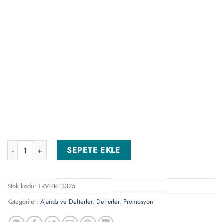
Gülsuyu-TB Taba Tarihsiz Defter adet
SEPETE EKLE
Stok kodu:
TRV-PR-13325
Kategoriler:
Ajanda ve Defterler
,
Defterler
,
Promosyon