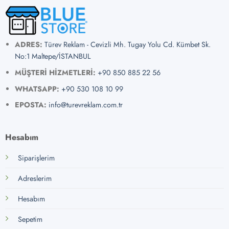
ADRES:
Türev Reklam - Cevizli Mh. Tugay Yolu Cd. Kümbet Sk.
No:1 Maltepe/İSTANBUL
MÜŞTERİ HİZMETLERİ:
+90 850 885 22 56
WHATSAPP:
+90 530 108 10 99
EPOSTA:
info@turevreklam.com.tr
Hesabım
Siparişlerim
Adreslerim
Hesabım
Sepetim