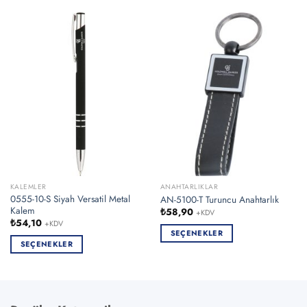
KALEMLER
ANAHTARLIKLAR
0555-10-S Siyah Versatil Metal
AN-5100-T Turuncu Anahtarlık
Kalem
₺
58,90
+KDV
₺
54,10
+KDV
SEÇENEKLER
SEÇENEKLER
Bu
Bu
ürünün
ürünün
birden
birden
fazla
fazla
varyasyonu