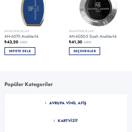
ANAHTARLIKLAR
ANAHTARLIKLAR
AN-6070 Anahtarlık
AN-6050-S Siyah Anahtarlık
₺
43,20
₺
41,30
+KDV
+KDV
SEPETE EKLE
SEÇENEKLER
Bu
ürünün
birden
fazla
varyasyonu
Popüler Kategoriler
var.
Seçenekler
ürün
AVRUPA VINIL AFIŞ
sayfasından
seçilebilir
KARTVIZIT