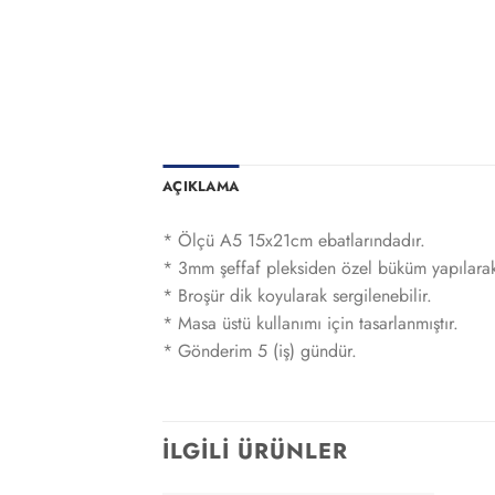
AÇIKLAMA
* Ölçü A5 15x21cm ebatlarındadır.
* 3mm şeffaf pleksiden özel büküm yapılarak
* Broşür dik koyularak sergilenebilir.
* Masa üstü kullanımı için tasarlanmıştır.
* Gönderim 5 (iş) gündür.
İLGILI ÜRÜNLER