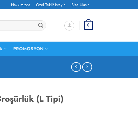
Hakkımızda
Özel Teklif İsteyin
Bize Ulaşın
0
A
PROMOSYON
oşürlük (L Tipi)