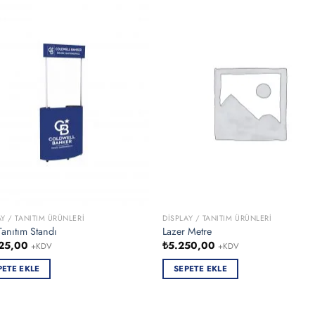
AY / TANITIM ÜRÜNLERI
DISPLAY / TANITIM ÜRÜNLERI
Tanıtım Standı
Lazer Metre
25,00
₺
5.250,00
+KDV
+KDV
PETE EKLE
SEPETE EKLE