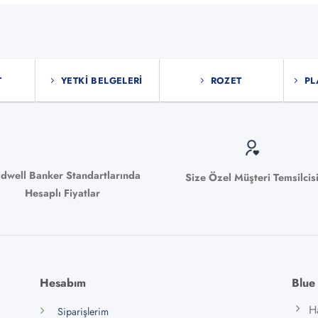
T
YETKI BELGELERI
ROZET
PL
ldwell Banker Standartlarında
Size Özel Müşteri Temsilcis
Hesaplı Fiyatlar
Hesabım
Blue
H
Siparişlerim