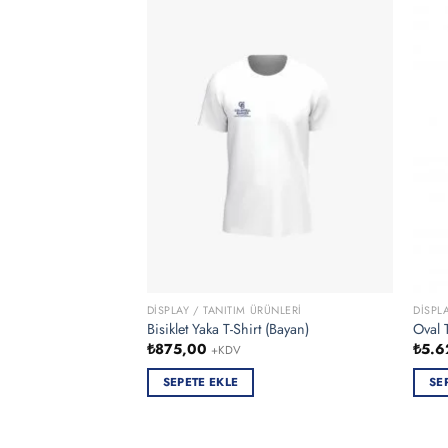
DISPLAY / TANITIM ÜRÜNLERI
DISPL
Bisiklet Yaka T-Shirt (Bayan)
Oval 
₺
875,00
₺
5.6
+KDV
SEPETE EKLE
SE