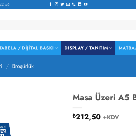
22 56
TABELA / DIJITAL BASKI
DISPLAY / TANITIM
MATBA
ri
/
Broşürlük
Masa Üzeri A5 Br
212,50
₺
+KDV