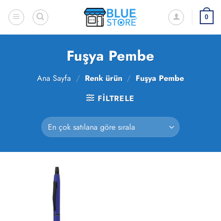
İçeriğe
atla
0
Fuşya Pembe
Ana Sayfa
/
Renk ürün
/
Fuşya Pembe
FILTRELE