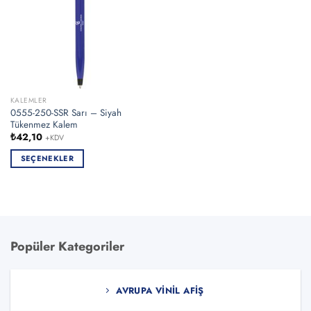
KALEMLER
0555-250-SSR Sarı – Siyah
Tükenmez Kalem
₺
42,10
+KDV
SEÇENEKLER
Bu
ürünün
birden
fazla
varyasyonu
Popüler Kategoriler
var.
Seçenekler
ürün
AVRUPA VINIL AFIŞ
sayfasından
seçilebilir