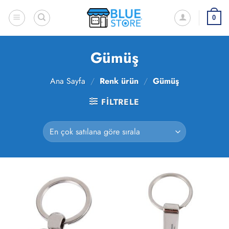
İçeriğe
atla
0
Gümüş
Ana Sayfa
/
Renk ürün
/
Gümüş
FILTRELE