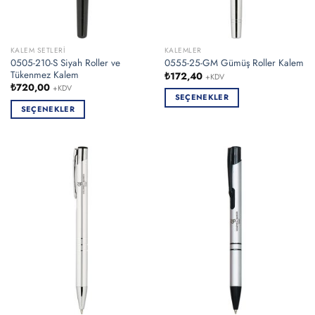
KALEM SETLERI
KALEMLER
0505-210-S Siyah Roller ve
0555-25-GM Gümüş Roller Kalem
Tükenmez Kalem
₺
172,40
+KDV
₺
720,00
+KDV
SEÇENEKLER
SEÇENEKLER
Bu
Bu
ürünün
ürünün
birden
birden
fazla
fazla
varyasyonu
varyasyonu
var.
var.
Seçenekler
Seçenekler
ürün
ürün
sayfasından
sayfasından
seçilebilir
seçilebilir