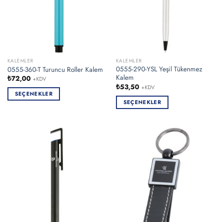
sayfasından
sayfasından
seçilebilir
seçilebilir
KALEMLER
KALEMLER
0555-290-YSL Yeşil Tükenmez
0555-360-T Turuncu Roller Kalem
Kalem
₺
72,00
+KDV
₺
53,50
+KDV
SEÇENEKLER
SEÇENEKLER
Bu
Bu
ürünün
ürünün
birden
birden
fazla
fazla
varyasyonu
varyasyonu
var.
var.
Seçenekler
Seçenekler
ürün
ürün
sayfasından
sayfasından
seçilebilir
seçilebilir