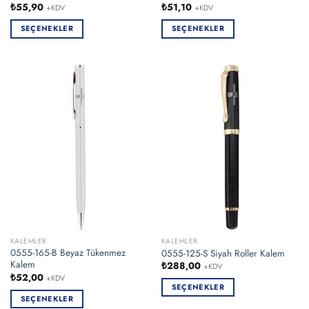
₺
55,90
₺
51,10
+KDV
+KDV
SEÇENEKLER
SEÇENEKLER
Bu
Bu
ürünün
ürünün
birden
birden
fazla
fazla
varyasyonu
varyasyonu
var.
var.
Seçenekler
Seçenekler
ürün
ürün
sayfasından
sayfasından
seçilebilir
seçilebilir
KALEMLER
KALEMLER
0555-165-B Beyaz Tükenmez
0555-125-S Siyah Roller Kalem
Kalem
₺
288,00
+KDV
₺
52,00
+KDV
SEÇENEKLER
SEÇENEKLER
Bu