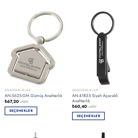
Bu
ürünün
ürünün
birden
birden
fazla
fazla
varyasyonu
varyasyonu
var.
var.
Seçenekler
Seçenekler
ürün
ürün
sayfasından
sayfasından
seçilebilir
seçilebilir
ANAHTARLIKLAR
ANAHTARLIKLAR
AN-4183-S Siyah Açacaklı
AN-5625-GM Gümüş Anahtarlık
Anahtarlık
₺
67,20
+KDV
₺
60,40
+KDV
SEÇENEKLER
SEÇENEKLER
Bu
Bu
ürünün
ürünün
birden
birden
fazla