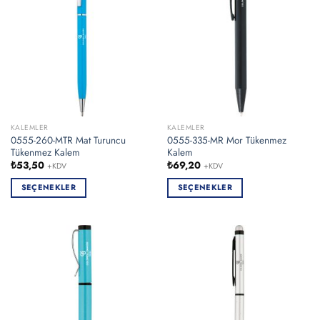
Seçenekler
Seçenekler
ürün
ürün
sayfasından
sayfasından
seçilebilir
seçilebilir
KALEMLER
KALEMLER
0555-260-MTR Mat Turuncu
0555-335-MR Mor Tükenmez
Tükenmez Kalem
Kalem
₺
53,50
₺
69,20
+KDV
+KDV
SEÇENEKLER
SEÇENEKLER
Bu
Bu
ürünün
ürünün
birden
birden
fazla
fazla
varyasyonu
varyasyonu
var.
var.
Seçenekler
Seçenekler
ürün
ürün