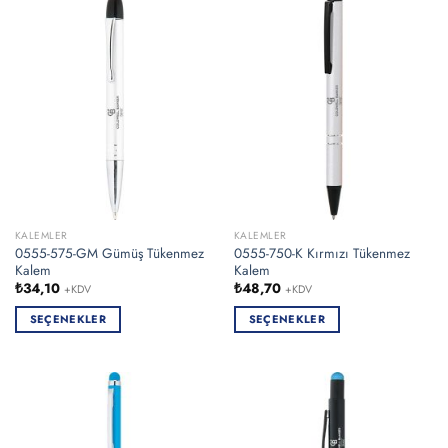
fazla
varyasyonu
varyasyonu
var.
var.
Seçenekler
Seçenekler
ürün
ürün
sayfasından
sayfasından
seçilebilir
seçilebilir
KALEMLER
KALEMLER
0555-575-GM Gümüş Tükenmez
0555-750-K Kırmızı Tükenmez
Kalem
Kalem
₺
34,10
₺
48,70
+KDV
+KDV
SEÇENEKLER
SEÇENEKLER
Bu
Bu
ürünün
ürünün
birden
birden
fazla
fazla
varyasyonu
varyasyonu
var.
var.