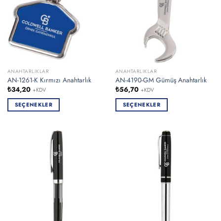
ANAHTARLIKLAR
ANAHTARLIKLAR
AN-1261-K Kırmızı Anahtarlık
AN-4190-GM Gümüş Anahtarlık
₺
34,20
₺
56,70
+KDV
+KDV
SEÇENEKLER
SEÇENEKLER
Bu
Bu
ürünün
ürünün
birden
birden
fazla
fazla
varyasyonu
varyasyonu
var.
var.
Seçenekler
Seçenekler
ürün
ürün
sayfasından
sayfasından
seçilebilir
seçilebilir