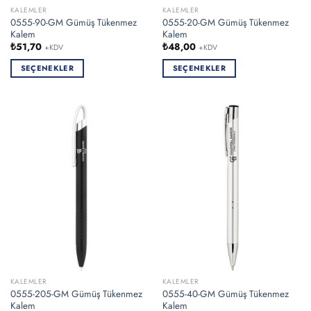
KALEMLER
KALEMLER
0555-90-GM Gümüş Tükenmez
0555-20-GM Gümüş Tükenmez
Kalem
Kalem
₺
51,70
₺
48,00
+KDV
+KDV
SEÇENEKLER
SEÇENEKLER
Bu
Bu
ürünün
ürünün
birden
birden
fazla
fazla
varyasyonu
varyasyonu
var.
var.
Seçenekler
Seçenekler
ürün
ürün
sayfasından
sayfasından
seçilebilir
seçilebilir
KALEMLER
KALEMLER
0555-205-GM Gümüş Tükenmez
0555-40-GM Gümüş Tükenmez
Kalem
Kalem