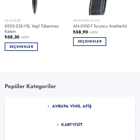
KALEMLER
ANAHTARLIKLAR
0555-235-YSL Yeşil Tükenmez
AN-5100-T Turuncu Anahtarlık
Kalem
₺
58,90
+KDV
₺
58,30
+KDV
SEÇENEKLER
SEÇENEKLER
Bu
Bu
ürünün
ürünün
birden
birden
fazla
fazla
varyasyonu
varyasyonu
var.
Popüler Kategoriler
var.
Seçenekler
Seçenekler
ürün
ürün
sayfasından
AVRUPA VINIL AFIŞ
sayfasından
seçilebilir
seçilebilir
KARTVIZIT