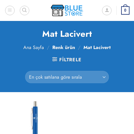
İçeriğe
atla
0
Mat Lacivert
Ana Sayfa
/
Renk ürün
/
Mat Lacivert
FILTRELE