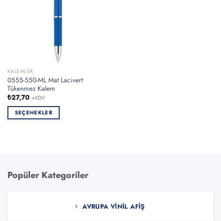
KALEMLER
0555-550-ML Mat Lacivert
Tükenmez Kalem
₺
27,70
+KDV
SEÇENEKLER
Bu
ürünün
birden
fazla
varyasyonu
Popüler Kategoriler
var.
Seçenekler
ürün
AVRUPA VINIL AFIŞ
sayfasından
seçilebilir