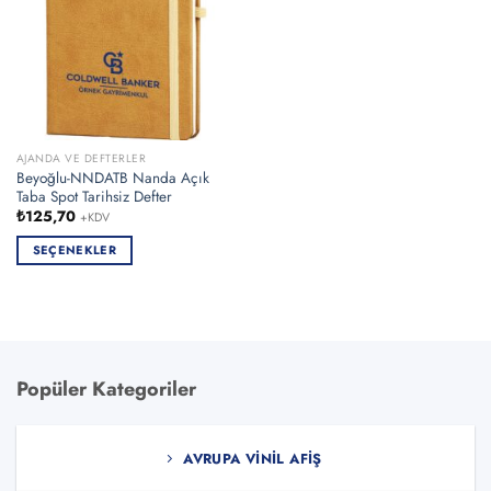
AJANDA VE DEFTERLER
Beyoğlu-NNDATB Nanda Açık
Taba Spot Tarihsiz Defter
₺
125,70
+KDV
SEÇENEKLER
Bu
ürünün
birden
fazla
varyasyonu
Popüler Kategoriler
var.
Seçenekler
ürün
AVRUPA VINIL AFIŞ
sayfasından
seçilebilir