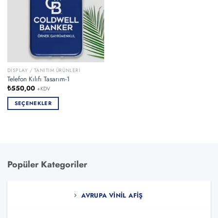
DISPLAY / TANITIM ÜRÜNLERI
Telefon Kılıfı Tasarım-1
₺
550,00
+KDV
SEÇENEKLER
Bu
ürünün
birden
fazla
varyasyonu
Popüler Kategoriler
var.
Seçenekler
ürün
AVRUPA VINIL AFIŞ
sayfasından
seçilebilir