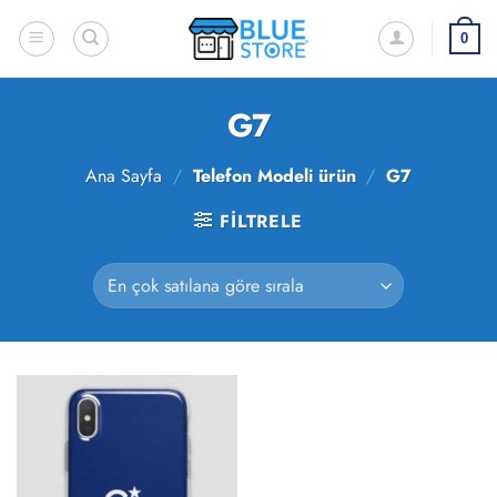
İçeriğe
atla
0
G7
Ana Sayfa
/
Telefon Modeli ürün
/
G7
FILTRELE