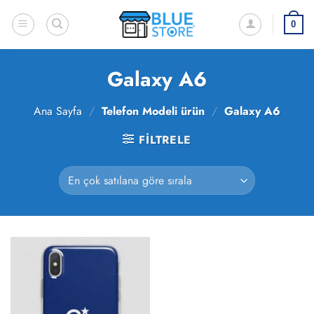
İçeriğe
atla
0
Galaxy A6
Ana Sayfa
/
Telefon Modeli ürün
/
Galaxy A6
FILTRELE