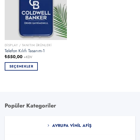
DISPLAY / TANITIM ÜRÜNLERI
Telefon Kılıfı Tasarım-1
₺
550,00
+KDV
SEÇENEKLER
Bu
ürünün
birden
fazla
varyasyonu
Popüler Kategoriler
var.
Seçenekler
ürün
AVRUPA VINIL AFIŞ
sayfasından
seçilebilir