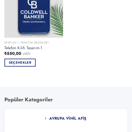
DISPLAY / TANITIM ÜRÜNLERI
Telefon Kılıfı Tasarım-1
₺
550,00
+KDV
SEÇENEKLER
Bu
ürünün
birden
fazla
varyasyonu
Popüler Kategoriler
var.
Seçenekler
ürün
AVRUPA VINIL AFIŞ
sayfasından
seçilebilir