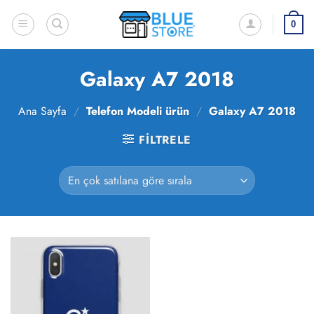
İçeriğe
atla
0
Galaxy A7 2018
Ana Sayfa
/
Telefon Modeli ürün
/
Galaxy A7 2018
FILTRELE