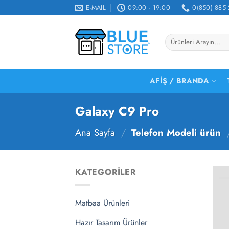
İçeriğe
E-MAIL
09:00 - 19:00
0(850) 885 
atla
Ara:
AFIŞ / BRANDA
Galaxy C9 Pro
Ana Sayfa
/
Telefon Modeli ürün
KATEGORILER
Matbaa Ürünleri
Hazır Tasarım Ürünler