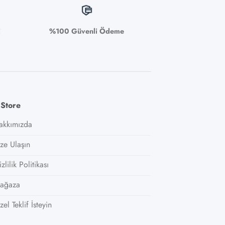
i
%100 Güvenli Ödeme
 Store
akkımızda
ize Ulaşın
zlilik Politikası
ağaza
el Teklif İsteyin