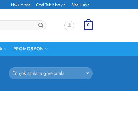
Hakkımızda
Özel Teklif İsteyin
Bize Ulaşın
0
A
PROMOSYON