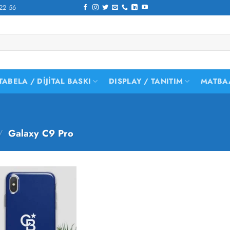
22 56
TABELA / DIJITAL BASKI
DISPLAY / TANITIM
MATBA
/
Galaxy C9 Pro