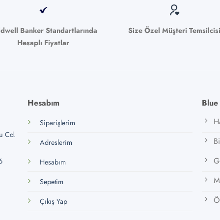
ldwell Banker Standartlarında
Size Özel Müşteri Temsilcis
Hesaplı Fiyatlar
Hesabım
Blue
H
Siparişlerim
lu Cd.
B
Adreslerim
Gi
6
Hesabım
M
Sepetim
Öz
Çıkış Yap