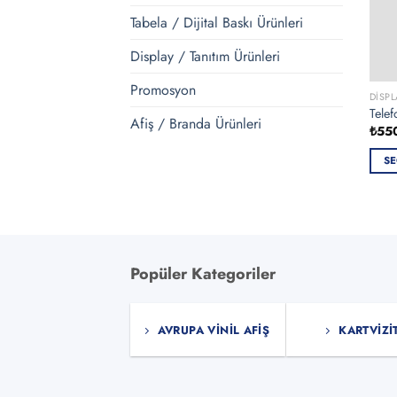
Tabela / Dijital Baskı Ürünleri
Display / Tanıtım Ürünleri
Promosyon
DISPL
Telef
Afiş / Branda Ürünleri
₺
55
SE
Bu
ürün
bird
fazla
vary
Popüler Kategoriler
var.
Seçe
ürün
AVRUPA VINIL AFIŞ
KARTVIZI
sayf
seçile