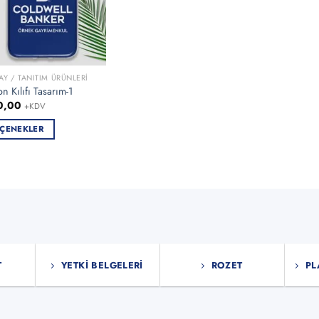
AY / TANITIM ÜRÜNLERI
on Kılıfı Tasarım-1
0,00
+KDV
ÇENEKLER
ün
en
asyonu
nekler
T
YETKI BELGELERI
ROZET
PL
asından
bilir