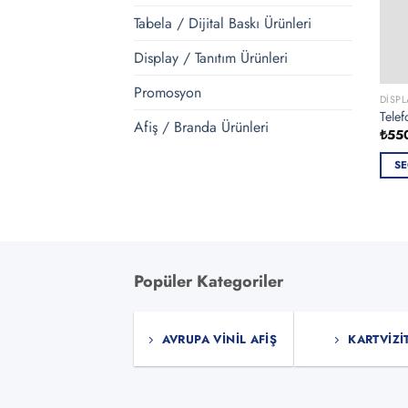
Tabela / Dijital Baskı Ürünleri
Display / Tanıtım Ürünleri
Promosyon
DISPL
Telef
Afiş / Branda Ürünleri
₺
55
SE
Bu
ürün
bird
fazla
vary
Popüler Kategoriler
var.
Seçe
ürün
AVRUPA VINIL AFIŞ
KARTVIZI
sayf
seçile