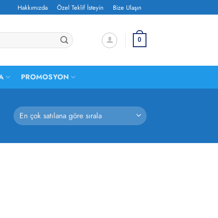
Hakkımızda
Özel Teklif İsteyin
Bize Ulaşın
0
A
PROMOSYON