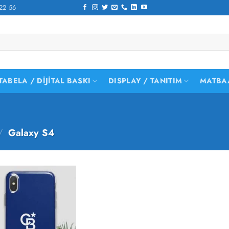
22 56
TABELA / DIJITAL BASKI
DISPLAY / TANITIM
MATBA
/
Galaxy S4