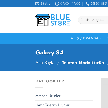
İçeriğe
E-MAIL
09:00 - 19:00
0(850) 885 
atla
Ara:
AFIŞ / BRANDA
Galaxy S4
Ana Sayfa
/
Telefon Modeli ürün
KATEGORILER
Matbaa Ürünleri
Hazır Tasarım Ürünler