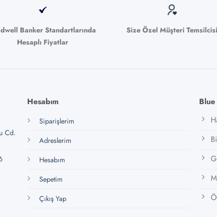
ldwell Banker Standartlarında
Size Özel Müşteri Temsilcis
Hesaplı Fiyatlar
Hesabım
Blue
H
Siparişlerim
lu Cd.
B
Adreslerim
Gi
6
Hesabım
M
Sepetim
Öz
Çıkış Yap