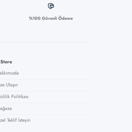
i
%100 Güvenli Ödeme
 Store
akkımızda
ize Ulaşın
zlilik Politikası
ağaza
el Teklif İsteyin