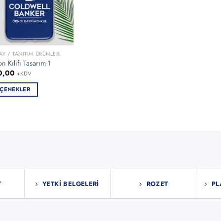
AY / TANITIM ÜRÜNLERI
on Kılıfı Tasarım-1
0,00
+KDV
ÇENEKLER
ün
en
asyonu
nekler
T
YETKI BELGELERI
ROZET
PL
asından
bilir