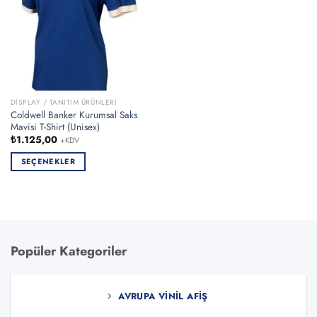
DISPLAY / TANITIM ÜRÜNLERI
Coldwell Banker Kurumsal Saks
Mavisi T-Shirt (Unisex)
₺
1.125,00
+KDV
SEÇENEKLER
Bu
ürünün
birden
fazla
varyasyonu
Popüler Kategoriler
var.
Seçenekler
ürün
AVRUPA VINIL AFIŞ
sayfasından
seçilebilir