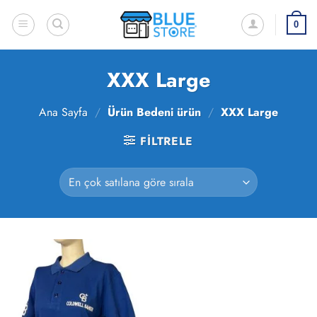
İçeriğe
atla
0
XXX Large
Ana Sayfa
/
Ürün Bedeni ürün
/
XXX Large
FILTRELE