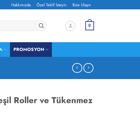
Hakkımızda
Özel Teklif İsteyin
Bize Ulaşın
0
A
PROMOSYON
şil Roller ve Tükenmez