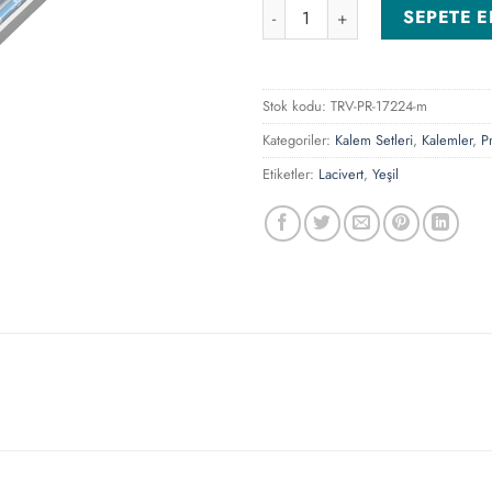
0510-150-YSL Yeşil Roller ve 
SEPETE E
Stok kodu:
TRV-PR-17224-m
Kategoriler:
Kalem Setleri
,
Kalemler
,
P
Etiketler:
Lacivert
,
Yeşil