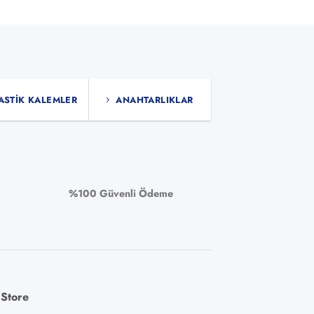
ürünün
birden
fazla
varyasyonu
var.
Seçenekler
ASTIK KALEMLER
ANAHTARLIKLAR
ürün
sayfasından
seçilebilir
i
%100 Güvenli Ödeme
 Store