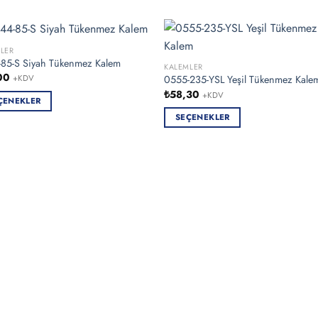
LER
85-S Siyah Tükenmez Kalem
KALEMLER
00
0555-235-YSL Yeşil Tükenmez Kale
+KDV
₺
58,30
+KDV
ÇENEKLER
SEÇENEKLER
ün
Bu
n
ürünün
birden
syonu
fazla
varyasyonu
ekler
var.
Seçenekler
sından
ürün
bilir
sayfasından
seçilebilir