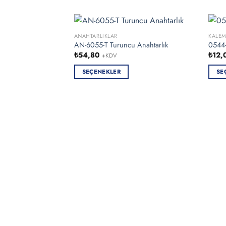
ANAHTARLIKLAR
KALEM
AN-6055-T Turuncu Anahtarlık
0544-
₺
54,80
₺
12,
+KDV
SEÇENEKLER
SE
Bu
Bu
ürünün
ürün
birden
birde
fazla
fazla
varyasyonu
varya
var.
var.
Seçenekler
Seçen
ürün
ürün
sayfasından
sayfa
seçilebilir
seçile