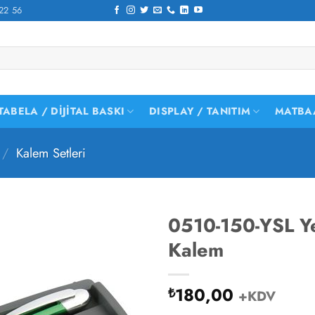
22 56
TABELA / DIJITAL BASKI
DISPLAY / TANITIM
MATBA
/
Kalem Setleri
0510-150-YSL Ye
Kalem
180,00
₺
+KDV