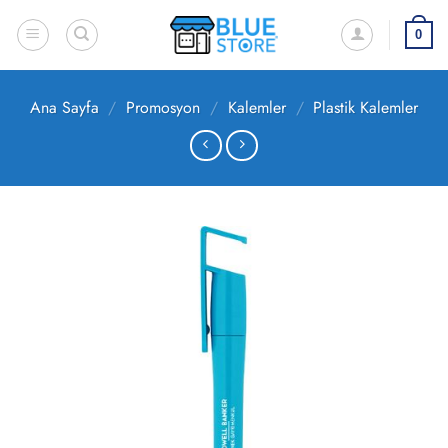
İçeriğe
atla
0
Ana Sayfa
/
Promosyon
/
Kalemler
/
Plastik Kalemler