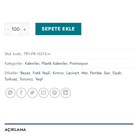
0544-110-SR Sarı Tükenmez Kalem adet
SEPETE EKLE
Stok kodu:
TRV-PR-16515-m
Kategoriler:
Kalemler
,
Plastik Kalemler
,
Promosyon
Etiketler:
Beyaz
,
Fıstık Yeşili
,
Kırmızı
,
Lacivert
,
Mor
,
Pembe
,
Sarı
,
Siyah
,
Turkuaz
,
Turuncu
,
Yeşil
AÇIKLAMA