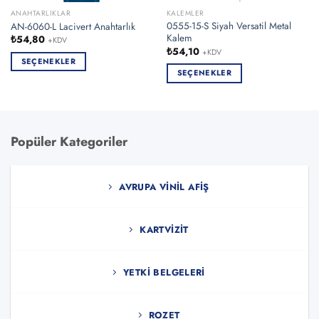
ANAHTARLIKLAR
KALEMLER
0555-15-S Siyah Versatil Metal
AN-6060-L Lacivert Anahtarlık
Kalem
₺
54,80
+KDV
₺
54,10
+KDV
SEÇENEKLER
SEÇENEKLER
Bu
Bu
ürünün
ürünün
birden
birden
fazla
fazla
varyasyonu
Popüler Kategoriler
varyasyonu
var.
var.
Seçenekler
Seçenekler
ürün
AVRUPA VINIL AFIŞ
ürün
sayfasından
sayfasından
seçilebilir
seçilebilir
KARTVIZIT
YETKI BELGELERI
ROZET