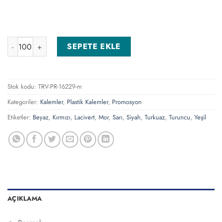
0544-310-TRK Turkuaz Plastik Kalem adet
SEPETE EKLE
Stok kodu:
TRV-PR-16229-m
Kategoriler:
Kalemler
,
Plastik Kalemler
,
Promosyon
Etiketler:
Beyaz
,
Kırmızı
,
Lacivert
,
Mor
,
Sarı
,
Siyah
,
Turkuaz
,
Turuncu
,
Yeşil
AÇIKLAMA