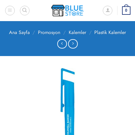
İçeriğe
atla
0
Ana Sayfa
/
Promosyon
/
Kalemler
/
Plastik Kalemler