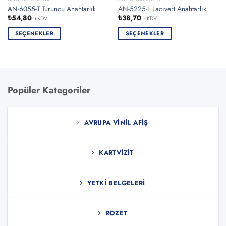
AN-6055-T Turuncu Anahtarlık
AN-5225-L Lacivert Anahtarlık
₺
54,80
₺
38,70
+KDV
+KDV
SEÇENEKLER
SEÇENEKLER
Bu
Bu
ürünün
ürünün
birden
birden
fazla
fazla
varyasyonu
varyasyonu
Popüler Kategoriler
var.
var.
Seçenekler
Seçenekler
ürün
ürün
AVRUPA VINIL AFIŞ
sayfasından
sayfasından
seçilebilir
seçilebilir
KARTVIZIT
YETKI BELGELERI
ROZET