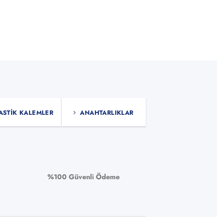
₺
1.500,00
+KDV
SEPETE EKLE
ASTIK KALEMLER
ANAHTARLIKLAR
i
%100 Güvenli Ödeme