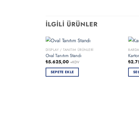
İLGILI ÜRÜNLER
DISPLAY / TANITIM ÜRÜNLERI
BARDA
Oval Tanıtım Standı
Karto
₺
5.625,00
₺
2.7
+KDV
SEPETE EKLE
SE
Bu
ürün
birde
fazla
varya
var.
Seçen
ürün
sayfa