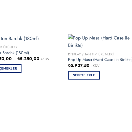
K ÜRÜNLERI
n Bardak (180ml)
DISPLAY / TANITIM ÜRÜNLERI
Fiyat
50,00
–
₺
5.250,00
Pop Up Masa (Hard Case ile Birlikte
+KDV
aralığı:
₺
5.937,50
+KDV
₺2.750,00
ÇENEKLER
-
₺5.250,00
SEPETE EKLE
ün
n
syonu
ekler
sından