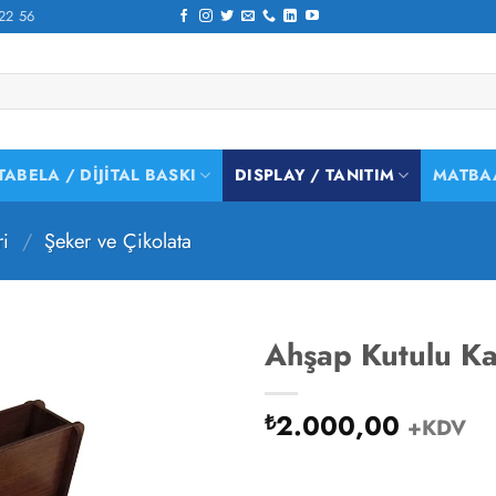
22 56
TABELA / DIJITAL BASKI
DISPLAY / TANITIM
MATBA
ri
/
Şeker ve Çikolata
Ahşap Kutulu Ka
2.000,00
₺
+KDV