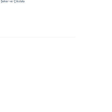
,
Şeker ve Çikolata