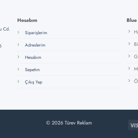
Hesabım
Blue
lu Cd.
H
Siparişlerim
B
Adreslerim
6
Gi
Hesabım
M
Sepetim
Öz
Çıkış Yap
© 2026 Türev Reklam