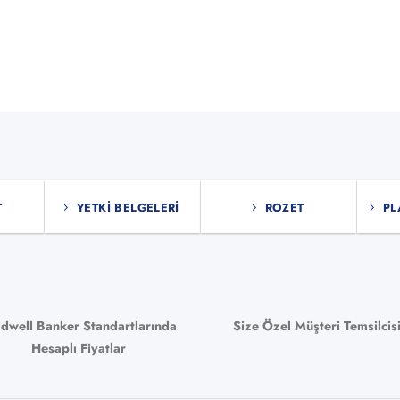
bilir
T
YETKI BELGELERI
ROZET
PL
ldwell Banker Standartlarında
Size Özel Müşteri Temsilcis
Hesaplı Fiyatlar