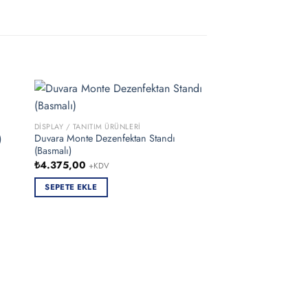
DISPLAY / TANITIM ÜRÜNLERI
Duvara Monte Dezenfektan Standı
)
(Basmalı)
₺
4.375,00
+KDV
SEPETE EKLE
DISPLAY / TANITIM ÜRÜN
Bayan Uzun Kol Göml