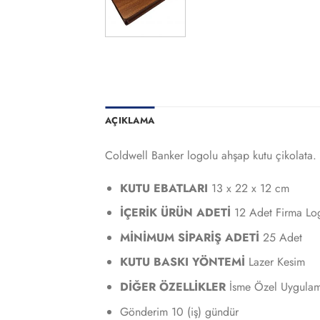
AÇIKLAMA
Coldwell Banker logolu ahşap kutu çikolata. O
KUTU EBATLARI
13 x 22 x 12 cm
İÇERİK ÜRÜN ADETİ
12 Adet Firma Log
MİNİMUM SİPARİŞ ADETİ
25 Adet
KUTU BASKI YÖNTEMİ
Lazer Kesim
DİĞER ÖZELLİKLER
İsme Özel Uygulam
Gönderim 10 (iş) gündür