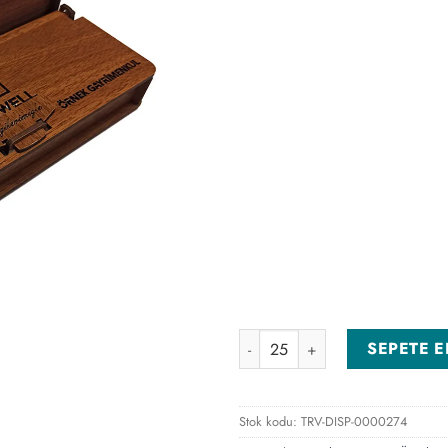
Ahşap Kutulu Kalemlik Çikolat
SEPETE E
Stok kodu:
TRV-DISP-0000274