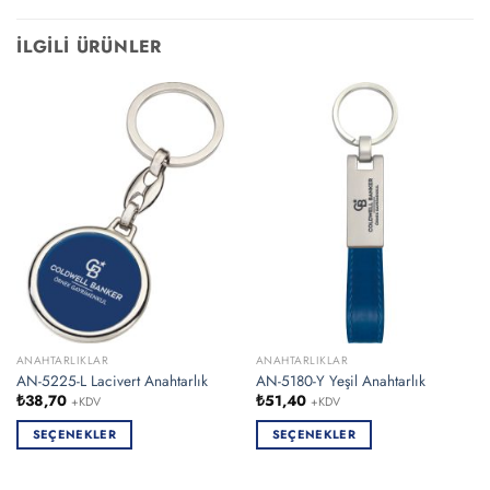
İLGILI ÜRÜNLER
ANAHTARLIKLAR
ANAHTARLIKLAR
AN-5225-L Lacivert Anahtarlık
AN-5180-Y Yeşil Anahtarlık
₺
38,70
₺
51,40
+KDV
+KDV
SEÇENEKLER
SEÇENEKLER
Bu
Bu
ürünün
ürünün