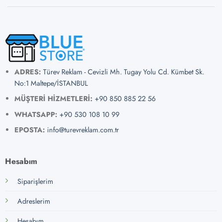
ADRES:
Türev Reklam - Cevizli Mh. Tugay Yolu Cd. Kümbet Sk.
No:1 Maltepe/İSTANBUL
MÜŞTERİ HİZMETLERİ:
+90 850 885 22 56
WHATSAPP:
+90 530 108 10 99
EPOSTA:
info@turevreklam.com.tr
Hesabım
Siparişlerim
Adreslerim
Hesabım