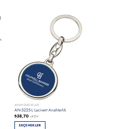
m
ANAHTARLIKLAR
ANAHTARLIKLAR
AN-5225-L Lacivert Anahtarlık
AN-5330-TB Taba Ana
₺
38,70
₺
41,20
+KDV
+KDV
SEÇENEKLER
SEÇENEKLER