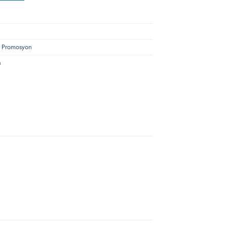
,
Promosyon
h