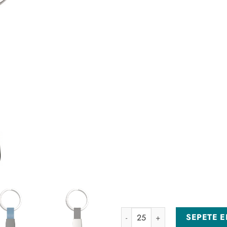
AN-5420-S Siyah Anahtarlık ad
SEPETE E