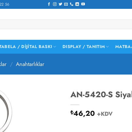
22 56
TABELA / DIJITAL BASKI
DISPLAY / TANITIM
MATBA
lar
/
Anahtarlıklar
AN-5420-S Siyah
46,20
₺
+KDV