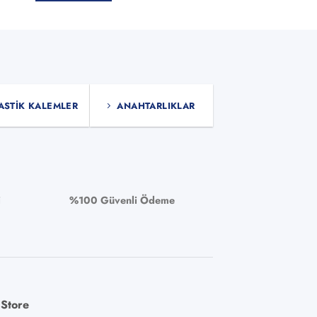
Bu
Bu
ürünün
ürünün
birden
birden
fazla
fazla
varyasyonu
varyasyonu
var.
var.
ASTIK KALEMLER
ANAHTARLIKLAR
Seçenekler
Seçenekler
ürün
ürün
sayfasından
sayfasından
seçilebilir
seçilebilir
i
%100 Güvenli Ödeme
 Store