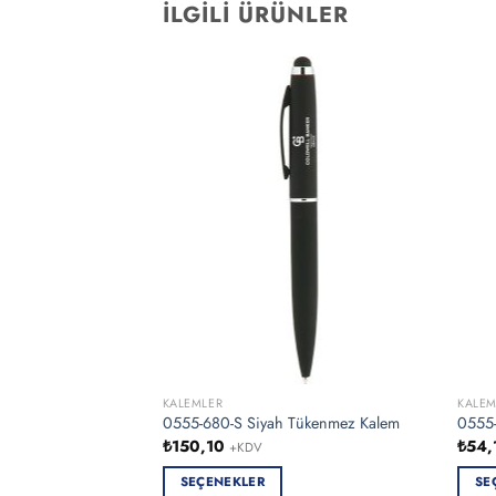
İLGILI ÜRÜNLER
KALEMLER
KALEM
0555-680-S Siyah Tükenmez Kalem
0555-
₺
150,10
₺
54,
+KDV
SEÇENEKLER
SE