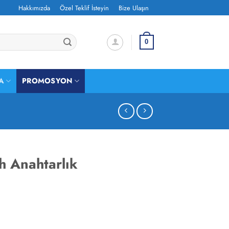
Hakkımızda
Özel Teklif İsteyin
Bize Ulaşın
0
A
PROMOSYON
 Anahtarlık