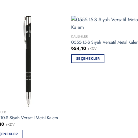
KALEMLER
0555-15-S Siyah Versatil Metal Kale
₺
54,10
+KDV
SEÇENEKLER
Bu
ürünün
birden
fazla
varyasyonu
var.
Seçenekler
LER
ürün
10-S Siyah Versatil Metal Kalem
sayfasından
10
+KDV
seçilebilir
ÇENEKLER