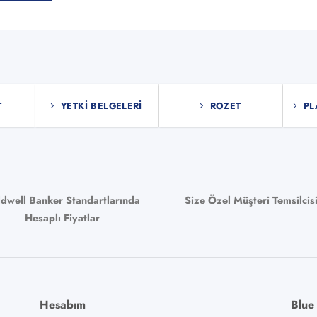
ün
n
syonu
T
YETKI BELGELERI
ROZET
PL
ekler
sından
bilir
ldwell Banker Standartlarında
Size Özel Müşteri Temsilcis
Hesaplı Fiyatlar
Hesabım
Blue